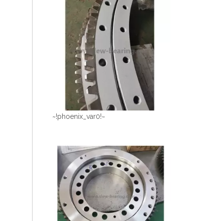
~!phoenix_var0!~