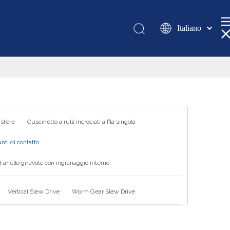
Italiano
Қазақша
românesc
Türk dili
Tiếng Việt
한국어
日本語
 sfere
Cuscinetto a rulli incrociati a fila singola
Deutsch
nti di contatto
Português
 anello girevole con ingranaggio interno
Español
Pусский
Vertical Slew Drive
Worm Gear Slew Drive
Français
العربية
English