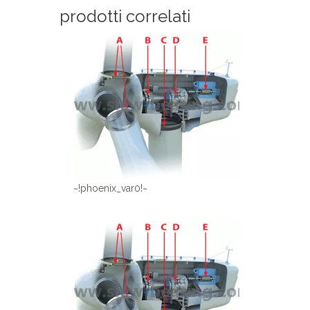
prodotti correlati
~!phoenix_var0!~