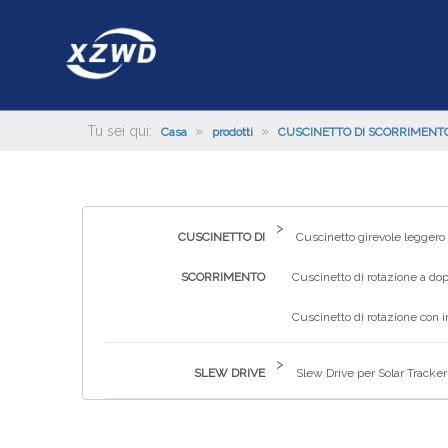
Tu sei qui:
»
»
Casa
prodotti
CUSCINETTO DI SCORRIMENT
>
CUSCINETTO DI
Cuscinetto girevole leggero
SCORRIMENTO
Cuscinetto di rotazione a dop
Cuscinetto di rotazione con 
>
SLEW DRIVE
Slew Drive per Solar Tracker