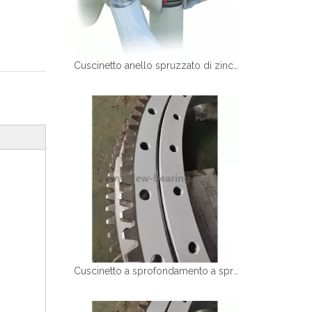
Cuscinetto anello spruzzato di zinco a turbina eolica di alta qualità
Cuscinetto a sprofondamento a spruzzo di zinco di alta qualità per la turbina per energia eolica