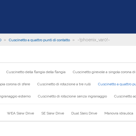
»
»
~!phoenix_var0!~
O
Cuscinetto a quattro punti di contatto
Cuscinetto della flangia della flangia
Cuscinetto girevole a singola corona di
pia corona di sfere
Cuscinetto di rotazione a tre rulli
Cuscinetto a quattro pu
ingranaggio esterno
Cuscinetto di rotazione senza ingranaggio
Cuscinetto ad
WEA Slew Drive
SE Slew Drive
Dual Sleis Drive
Manovra idraulica