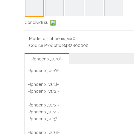
Condividi su:
Modello:
~!phoenix_var0!~
Codice Prodotto:
8482800000
~!phoenix_var0!~
~!phoenix_var0!~
~!phoenix_var1!~
~!phoenix_var2!~
~!phoenix_var3!~
~!phoenix_var4!~
~!phoenix_var5!~
~!phoenix_var6!~