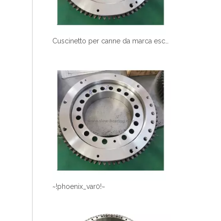
Cuscinetto per canne da marca escavatore
~!phoenix_var0!~