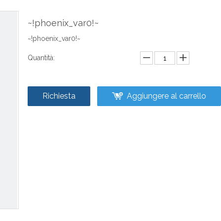
~!phoenix_var0!~
~!phoenix_var0!~
Quantità:
Richiesta
Aggiungere al carrello