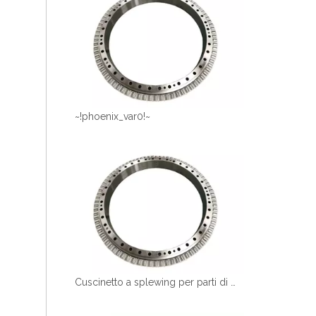
~!phoenix_var0!~
Cuscinetto a splewing per parti di macchinari EC210