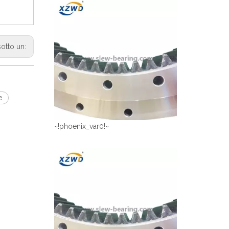
sotto un:
e
~!phoenix_var0!~