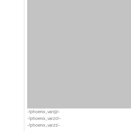
~!phoenix_var19!~
~!phoenix_var20!~
~!phoenix_var21!~