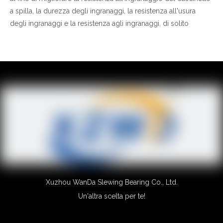
a spilla, la durezza degli ingranaggi, la resistenza all'usura
degli ingranaggi e la resistenza agli ingranaggi, di solito
prendiamo il processo di tempra della superficie della
superficie della pelta, altrimenti l'ingranaggio ad anello slawing
indosserà resistenza , denti rotti e altri problemi di fallimento.
Ma dopo il trattamento di tempra dei denti, ci sarà una
deformazione, la deviazione dei denti degli ingranaggi di solito
raggiunge i requisiti di progettazione, al fine di garantire che lo
standard di solito utilizziamo
.
anello da splewing che macina i denti
Xuzhou WanDa Slewing Bearing Co., Ltd.
Un'altra scelta per te!