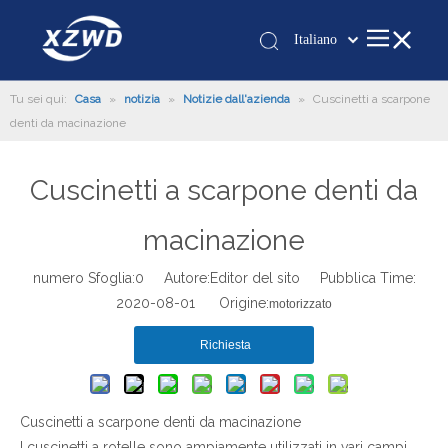
Italiano
Қазақша
Tu sei qui:
Casa
»
notizia
»
Notizie dall'azienda
românesc
»
Cuscinetti a scarpone
denti da macinazione
Türk dili
Tiếng Việt
Cuscinetti a scarpone denti da
한국어
日本語
macinazione
Deutsch
Português
numero Sfoglia:
0
Autore:Editor del sito Pubblica Time:
2020-08-01 Origine:
Español
motorizzato
Pусский
Richiesta
Français
العربية
English
Cuscinetti a scarpone denti da macinazione
I cuscinetti a rotelle sono ampiamente utilizzati in vari campi,