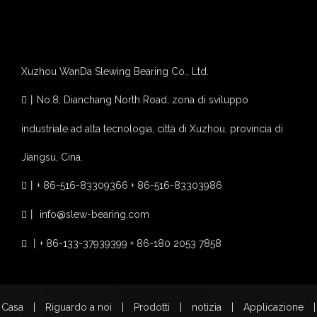
I seguenti risultati possono essere ottenuti macinando i denti
dell'anello a lucentezza
Xuzhou WanDa Slewing Bearing Co., Ltd.
丨
No.8, Dianchang North Road, zona di sviluppo

industriale ad alta tecnologia, città di Xuzhou, provincia di
Jiangsu, Cina.
丨
+ 86-516-83309366 + 86-516-83303986

1. Comprendere la precisione dell'impegno per l'anello a
丨
info@slew-bearing.com

lucentezza e il pignone
2. L'anello di slewing out potrebbe ottenere 0,06-0,15 mm.
丨
+ 86-133-37939399 + 86-180 2053 7858

3. Rugosità della superficie del dente anello con slewing
RA0.8.
4. Riduzione del rumore di meshing dell'anello alena.
5. Ridurre l'intensità dell'usura della superficie del dente anello
Casa
|
Riguardo a noi
|
Prodotti
|
notizia
|
Applicazione
|