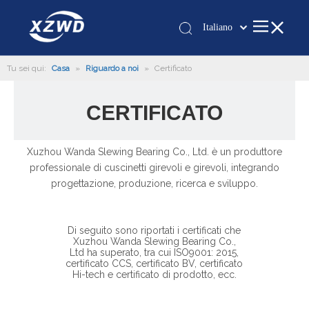
Italiano
Қазақша
Tu sei qui:
Casa
»
Riguardo a noi
»
Certificato
românesc
Türk dili
CERTIFICATO
Tiếng Việt
한국어
日本語
Xuzhou Wanda Slewing Bearing Co., Ltd. è un produttore
professionale di cuscinetti girevoli e girevoli, integrando
Deutsch
progettazione, produzione, ricerca e sviluppo.
Português
Español
Pусский
Di seguito sono riportati i certificati che
Xuzhou Wanda Slewing Bearing Co.,
Français
Ltd ha superato, tra cui ISO9001: 2015,
certificato CCS, certificato BV, certificato
العربية
Hi-tech e certificato di prodotto, ecc.
English