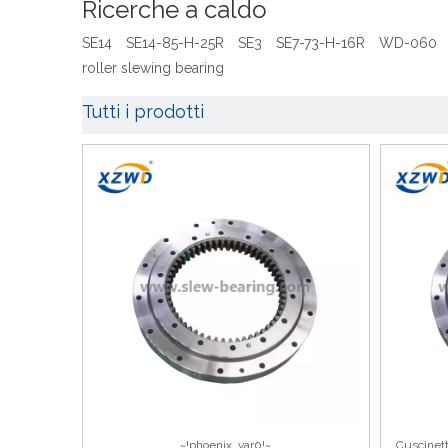
Ricerche a caldo
SE14
SE14-85-H-25R
SE3
SE7-73-H-16R
WD-060
roller slewing bearing
Tutti i prodotti
~!phoenix_var0!~
Cuscinett