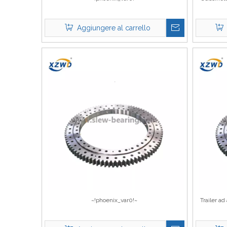
Aggiungere al carrello
~!phoenix_var0!~
Trailer ad