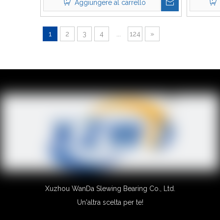
Aggiungere al carrello
1
2
3
4
...
124
»
Xuzhou WanDa Slewing Bearing Co., Ltd.
Un'altra scelta per te!