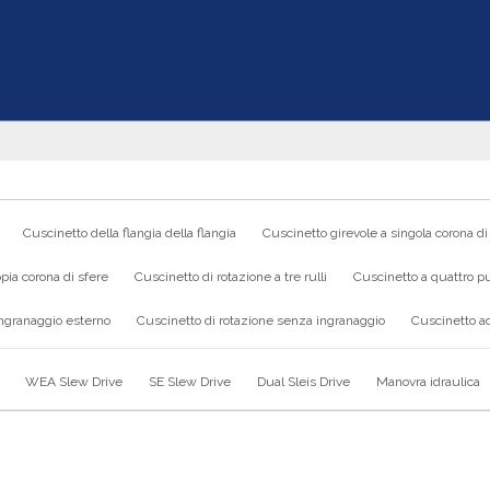
Cuscinetto della flangia della flangia
Cuscinetto girevole a singola corona di
pia corona di sfere
Cuscinetto di rotazione a tre rulli
Cuscinetto a quattro pu
ingranaggio esterno
Cuscinetto di rotazione senza ingranaggio
Cuscinetto ad
WEA Slew Drive
SE Slew Drive
Dual Sleis Drive
Manovra idraulica