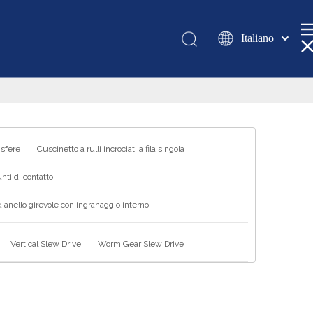
Italiano
Қазақша
românesc
Türk dili
Tiếng Việt
한국어
 sfere
Cuscinetto a rulli incrociati a fila singola
日本語
nti di contatto
Deutsch
Português
 anello girevole con ingranaggio interno
Español
Pусский
Vertical Slew Drive
Worm Gear Slew Drive
Français
العربية
English