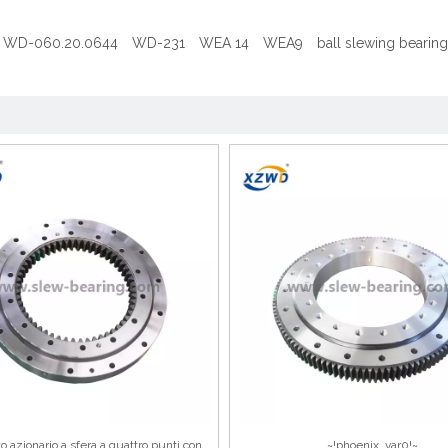
WD-060.20.0644
WD-231
WEA 14
WEA9
ball slewing bearing
o azionario a sfera a quattro punti con
~!phoenix_var0!~