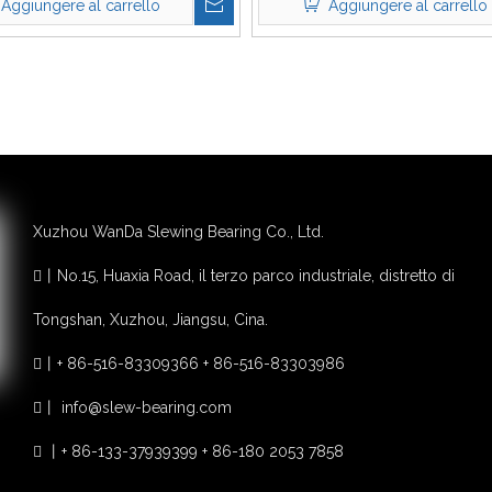
Aggiungere al carrello
Aggiungere al carrello
Xuzhou WanDa Slewing Bearing Co., Ltd.
丨
No.15, Huaxia Road, il terzo parco industriale, distretto di

Tongshan, Xuzhou, Jiangsu, Cina.
丨
+ 86-516-83309366 + 86-516-83303986

丨
info@slew-bearing.com

丨
+ 86-133-37939399 + 86-180 2053 7858
