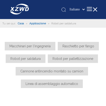
Italiano
Қазақша
Tu sei qui:
Casa
»
Applicazione
»
Robot per saldatura
românesc
Türk dili
Tiếng Việt
한국어
Macchinari per l'ingegneria
Raschietto per fango
日本語
Deutsch
Robot per saldatura
Robot per pallettizzazione
Português
Cannone antincendio montato su camion
Español
Pусский
Linea di assemblaggio automatico
Français
العربية
English