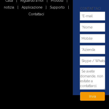
Casa
|
Riguardo a noi
|
Prodotti
|
notizia
|
Applicazione
|
Supporto
|
CONTATTACI
Contattaci
Invia