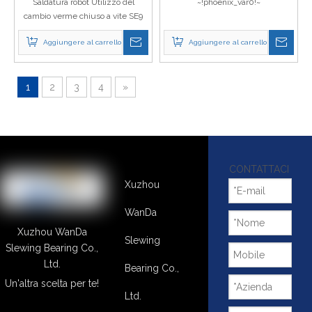
Saldatura robot Utilizzo del
~!phoenix_var0!~
cambio verme chiuso a vite SE9
con un prezzo del motore
Aggiungere al carrello
Aggiungere al carrello
idraulico
1
2
3
4
»
CONTATTACI
Xuzhou
WanDa
Xuzhou WanDa
Slewing
Slewing Bearing Co.,
Ltd.
Bearing Co.,
Un'altra scelta per te!
Ltd.