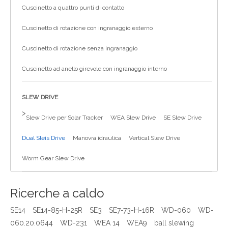
Cuscinetto a quattro punti di contatto
Cuscinetto di rotazione con ingranaggio esterno
Cuscinetto di rotazione senza ingranaggio
Cuscinetto ad anello girevole con ingranaggio interno
SLEW DRIVE
>
Slew Drive per Solar Tracker
WEA Slew Drive
SE Slew Drive
Dual Sleis Drive
Manovra idraulica
Vertical Slew Drive
Worm Gear Slew Drive
Ricerche a caldo
SE14
SE14-85-H-25R
SE3
SE7-73-H-16R
WD-060
WD-
060.20.0644
WD-231
WEA 14
WEA9
ball slewing