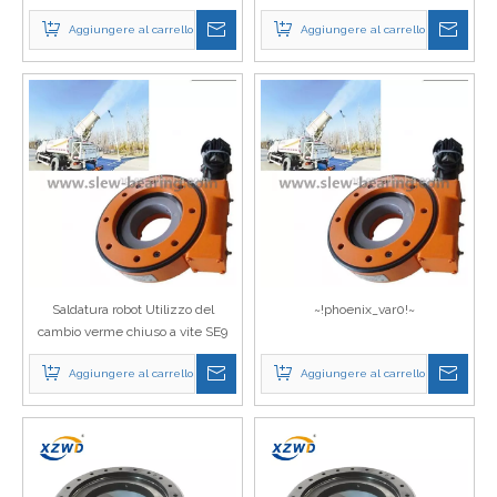
meccanica Sleda a manicotto
Aggiungere al carrello
Aggiungere al carrello
pesante WEA21 con motore
idraulico
Saldatura robot Utilizzo del
~!phoenix_var0!~
cambio verme chiuso a vite SE9
con un prezzo del motore
Aggiungere al carrello
Aggiungere al carrello
idraulico