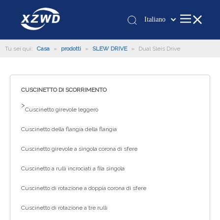
Italiano
Қазақша
Tu sei qui:
Casa
»
prodotti
»
SLEW DRIVE
»
Dual Sleis Drive
românesc
Türk dili
Tiếng Việt
CUSCINETTO DI SCORRIMENTO
한국어
>
日本語
Cuscinetto girevole leggero
Deutsch
Cuscinetto della flangia della flangia
Português
Español
Cuscinetto girevole a singola corona di sfere
Pусский
Cuscinetto a rulli incrociati a fila singola
Français
Cuscinetto di rotazione a doppia corona di sfere
العربية
English
Cuscinetto di rotazione a tre rulli