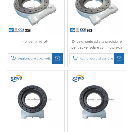
~!phoenix_var0!~
Drive di serie ad alta precisione
per tracker solare con motore da
24 V CC Simile a Kinematics Slew
Aggiungere al carrello
Aggiungere al carrello
Drive