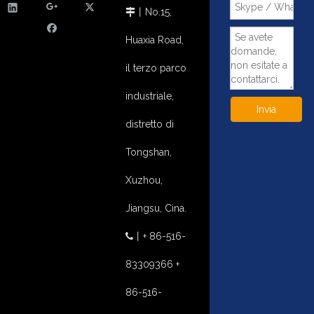
丨
No.15,

Huaxia Road,
il terzo parco
industriale,
Invia
distretto di
Tongshan,
Xuzhou,
Jiangsu, Cina.
丨
+ 86-516-

83309366 +
86-516-