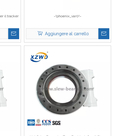
r il tracker
~!phoenix_var0!~
Aggiungere al carrello