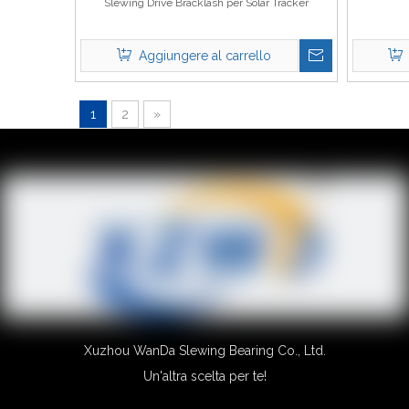
Slewing Drive Bracklash per Solar Tracker
Aggiungere al carrello
1
2
»
Xuzhou WanDa Slewing Bearing Co., Ltd.
Un'altra scelta per te!