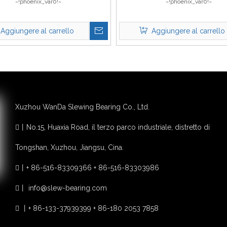
~!phoenix_var0!~
~!phoenix_var0!~
Aggiungere al carrello
Aggiungere al carrello
Xuzhou WanDa Slewing Bearing Co., Ltd.
丨
No.15, Huaxia Road, il terzo parco industriale, distretto di

Tongshan, Xuzhou, Jiangsu, Cina.
丨
+ 86-516-83309366 + 86-516-83303986

丨
info@slew-bearing.com

丨
+ 86-133-37939399 + 86-180 2053 7858
