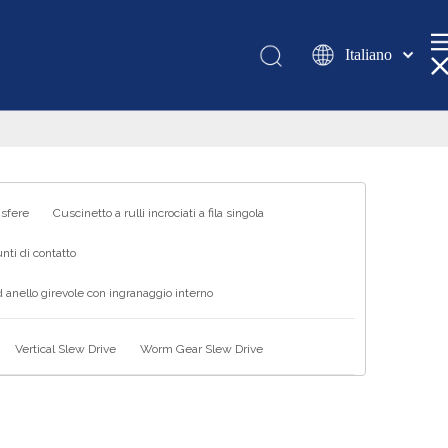
Italiano
Қазақша
românesc
Türk dili
Tiếng Việt
한국어
 sfere
Cuscinetto a rulli incrociati a fila singola
日本語
nti di contatto
Deutsch
Português
 anello girevole con ingranaggio interno
Español
Pусский
Vertical Slew Drive
Worm Gear Slew Drive
Français
العربية
English