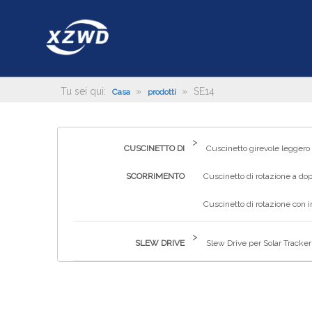
Tu sei qui:
»
»
SE14
Casa
prodotti
>
CUSCINETTO DI
Cuscinetto girevole leggero
SCORRIMENTO
Cuscinetto di rotazione a dop
Cuscinetto di rotazione con 
>
SLEW DRIVE
Slew Drive per Solar Tracker