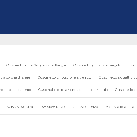
Cuscinetto della flangia della flangia
Cuscinetto girevole a singola corona di
pia corona di sfere
Cuscinetto di rotazione a tre rulli
Cuscinetto a quattro pu
ingranaggio esterno
Cuscinetto di rotazione senza ingranaggio
Cuscinetto ad
WEA Slew Drive
SE Slew Drive
Dual Sleis Drive
Manovra idraulica