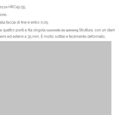
urezza HRC45-55,
ione.
la faccia di fine è entro 0,05.
 quattro punti a fila singola
Struttura, con un dia
cuscinetto da splewing
terni ed esterni a 35 mm. È molto sottile e facilmente deformato.