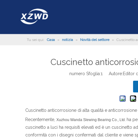
Tu sei qui:
Casa
»
notizia
»
Novità del settore
»
Cuscinetto an
Cuscinetto anticorrosio
numero Sfoglia:
1
Autore:Editor d
Cuscinetto anticorrosione di alta qualità e anticorrosione
Recentemente,
ha per
Xuzhou Wanda Slewing Bearing Co., Ltd.
cuscinetto a luci ha requisiti elevati ed è un cuscinetto 
conformità con i disegni confermati dal cliente e viene s