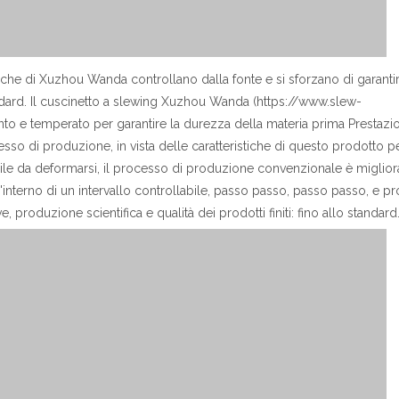
maniche di Xuzhou Wanda controllano dalla fonte e si sforzano di garanti
tandard. Il cuscinetto a slewing Xuzhou Wanda (https://www.slew-
to e temperato per garantire la durezza della materia prima Prestazion
cesso di produzione, in vista delle caratteristiche di questo prodotto p
facile da deformarsi, il processo di produzione convenzionale è miglior
'interno di un intervallo controllabile, passo passo, passo passo, e p
 produzione scientifica e qualità dei prodotti finiti: fino allo standard