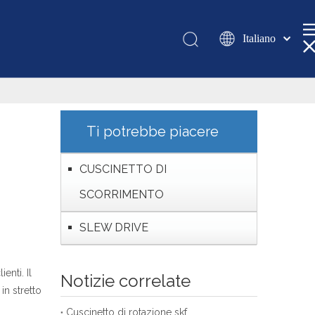
Italiano
Қазақша
românesc
Türk dili
Tiếng Việt
Ti potrebbe piacere
한국어
日本語
CUSCINETTO DI
Deutsch
SCORRIMENTO
Português
Español
SLEW DRIVE
Pусский
Français
enti. Il
Notizie correlate
العربية
in stretto
English
Cuscinetto di rotazione skf