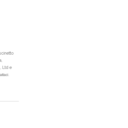
scinetto
a,
, Ltd e
.
attaci