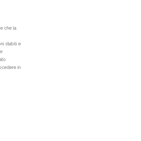
re che la
i stabili e
er
ato
rocedere in
.