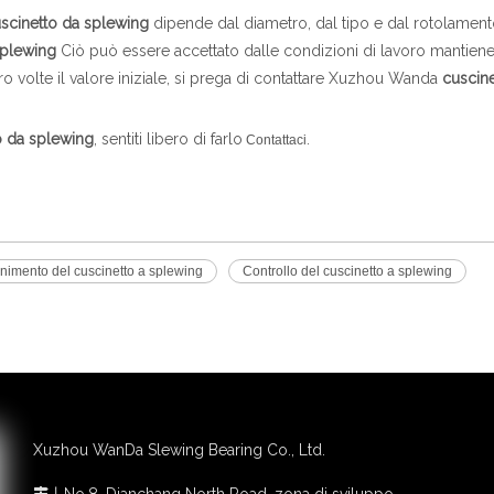
scinetto da splewing
dipende dal diametro, dal tipo e dal rotolament
splewing
Ciò può essere accettato dalle condizioni di lavoro mantiene i
 volte il valore iniziale, si prega di contattare Xuzhou Wanda
cuscine
o da splewing
, sentiti libero di farlo
.
Contattaci
nimento del cuscinetto a splewing
Controllo del cuscinetto a splewing
Xuzhou WanDa Slewing Bearing Co., Ltd.