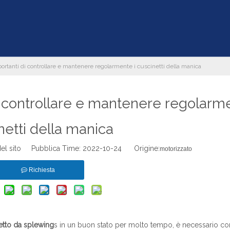
portanti di controllare e mantenere regolarmente i cuscinetti della manica
i controllare e mantenere regolarme
netti della manica
el sito Pubblica Time: 2022-10-24 Origine:
motorizzato
Richiesta
etto da splewing
s in un buon stato per molto tempo, è necessario con