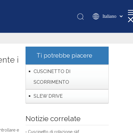
Italiano
Қазақша
românesc
Türk dili
Tiếng Việt
Ti potrebbe piacere
nte i
한국어
日本語
CUSCINETTO DI
Deutsch
SCORRIMENTO
Português
Español
SLEW DRIVE
Pусский
Français
Notizie correlate
العربية
English
trollare e
Cuscinetto di rotazione skf