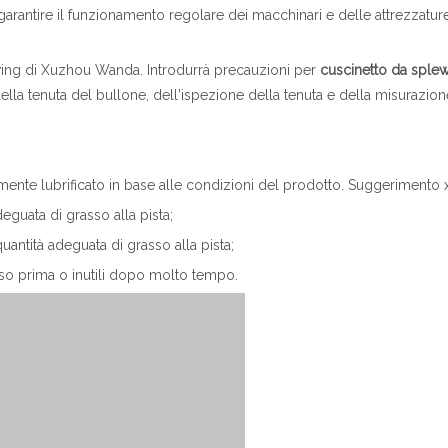
garantire il funzionamento regolare dei macchinari e delle attrezzatur
wing di Xuzhou Wanda. Introdurrà precauzioni per
cuscinetto da sple
della tenuta del bullone, dell'ispezione della tenuta e della misurazio
ente lubrificato in base alle condizioni del prodotto. Suggerimento
eguata di grasso alla pista;
uantità adeguata di grasso alla pista;
so prima o inutili dopo molto tempo.