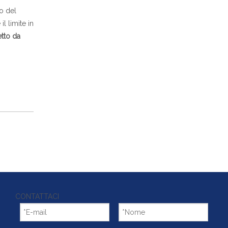
o del
l limite in
tto da
CONTATTACI