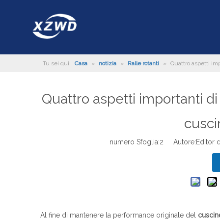
Tu sei qui:
Casa
»
notizia
»
Ralle rotanti
»
Quattro aspetti im
Quattro aspetti importanti d
cusci
numero Sfoglia:
2
Autore:Editor d
Al fine di mantenere la performance originale del
cuscin