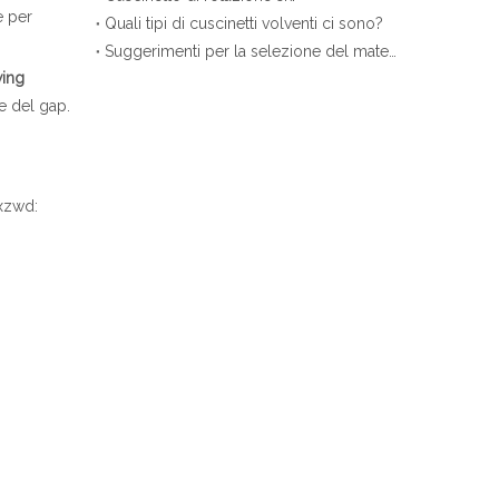
e per
Quali tipi di cuscinetti volventi ci sono?
Suggerimenti per la selezione del materiale del cuscinetto orientabile
wing
ne del gap.
 xzwd: