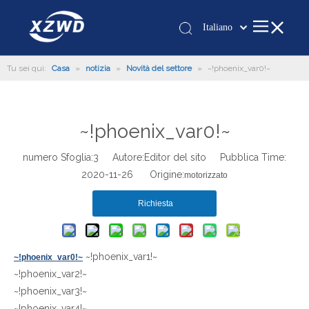
Italiano
Қазақша
Tu sei qui:
Casa
»
notizia
»
Novità del settore
»
românesc
~!phoenix_var0!~
Türk dili
Tiếng Việt
~!phoenix_var0!~
한국어
日本語
numero Sfoglia:
3
Autore:Editor del sito Pubblica Time:
Deutsch
2020-11-26 Origine:
motorizzato
Português
Richiesta
Español
Pусский
Français
~!phoenix_var1!~
~!phoenix_var0!~
العربية
~!phoenix_var2!~
English
~!phoenix_var3!~
~!phoenix_var4!~