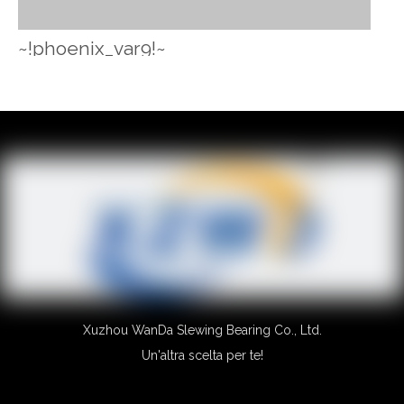
~!phoenix_var9!~
~!phoenix_var10!~
~!phoenix_var11!~
~!phoenix_var12!~
~!phoenix_var13!~
~!phoenix_var14!~
~!phoenix_var15!~
~!phoenix_var16!~
~!phoenix_var17!~
Trasmissione idraulica della rotazione
Xuzhou WanDa Slewing Bearing Co., Ltd.
Un'altra scelta per te!
Ti potrebbe piacere