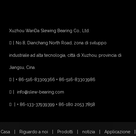
Notizie correlate
il contenuto è vuoto!
Xuzhou WanDa Slewing Bearing Co., Ltd.
丨
No.8, Dianchang North Road, zona di sviluppo

industriale ad alta tecnologia, città di Xuzhou, provincia di
Jiangsu, Cina.
丨
+ 86-516-83309366 + 86-516-83303986

丨
info@slew-bearing.com

丨
+ 86-133-37939399 + 86-180 2053 7858

Casa
|
Riguardo a noi
|
Prodotti
|
notizia
|
Applicazione
|