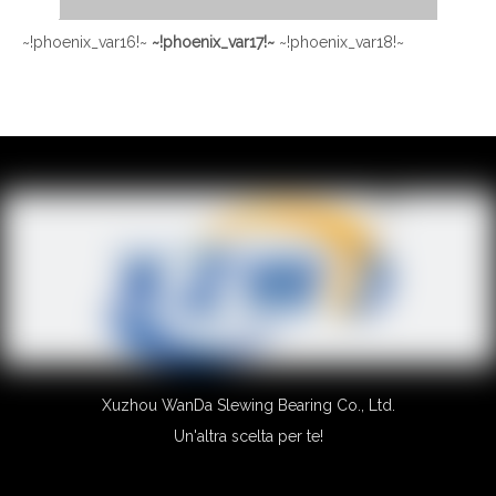
~!phoenix_var16!~
~!phoenix_var17!~
~!phoenix_var18!~
~!phoenix_var19!~
~!phoenix_var20!~
~!phoenix_var21!~
~!phoenix_var22!~
~!phoenix_var23!~
~!phoenix_var24!~
~!phoenix_var25!~
~!phoenix_var26!~
~!phoenix_var27!~
~!phoenix_var28!~
Xuzhou WanDa Slewing Bearing Co., Ltd.
Un'altra scelta per te!