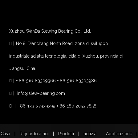
Xuzhou WanDa Slewing Bearing Co., Ltd.
丨
No.8, Dianchang North Road, zona di sviluppo

industriale ad alta tecnologia, città di Xuzhou, provincia di
Jiangsu, Cina.
丨
+ 86-516-83309366 + 86-516-83303986

~!phoenix_var30!~
~!phoenix_var31!~
~!phoenix_var32!~
~!phoenix_var33!~
~!phoenix_var34!~
丨
info@slew-bearing.com

丨
+ 86-133-37939399 + 86-180 2053 7858

~!phoenix_var35!~
~!phoenix_var36!~
~!phoenix_var37!~
~!phoenix_var38!~
~!phoenix_var39!~
~!phoenix_var40!~
~!phoenix_var41!~
~!phoenix_var42!~
~!phoenix_var43!~
~!phoenix_var44!~
~!phoenix_var45!~
~!phoenix_var46!~
Casa
|
Riguardo a noi
|
Prodotti
|
notizia
|
Applicazione
|