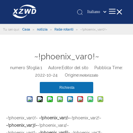
Italiano
Қазақша
Tu sei qui:
Casa
»
notizia
»
Ralle rotanti
»
~!phoenix_var0!~
românesc
Türk dili
Tiếng Việt
~!phoenix_var0!~
한국어
日本語
numero Sfoglia:
1
Autore:Editor del sito Pubblica Time:
Deutsch
2022-10-24 Origine:
motorizzato
Português
Richiesta
Español
Pусский
Français
العربية
~!phoenix_var0!~
~!phoenix_var1!~
~!phoenix_var2!~
English
~!phoenix_var3!~
~!phoenix_var4!~
~!phoenix_var5!~
~!phoenix_var6!~
~!phoenix_var7!~