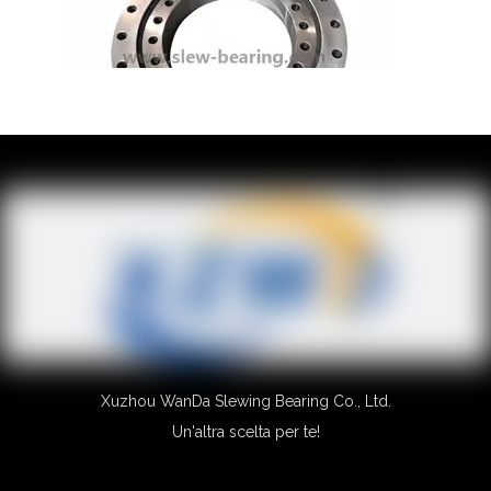
~!phoenix_var0!~
Xuzhou WanDa Slewing Bearing Co., Ltd.
Un'altra scelta per te!