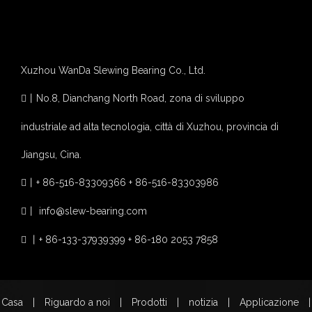
Xuzhou WanDa Slewing Bearing Co., Ltd.
~!phoenix_var0!~
丨
No.8, Dianchang North Road, zona di sviluppo

industriale ad alta tecnologia, città di Xuzhou, provincia di
Jiangsu, Cina.
丨
+ 86-516-83309366 + 86-516-83303986

丨
info@slew-bearing.com

丨
+ 86-133-37939399 + 86-180 2053 7858

Casa
|
Riguardo a noi
|
Prodotti
|
notizia
|
Applicazione
|
~!phoenix_var0!~