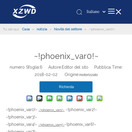
Italiano
Қазақша
Tu sei qui:
Casa
»
notizia
»
Novità del settore
»
românesc
~!phoenix_var0!~
Türk dili
Tiếng Việt
~!phoenix_var0!~
한국어
日本語
numero Sfoglia:
6
Autore:Editor del sito Pubblica Time:
Deutsch
2018-02-02 Origine:
motorizzato
Português
Richiesta
Español
Pусский
Français
~!phoenix_var0!~
~!phoenix_var2!~
~!phoenix_var1!~
العربية
~!phoenix_var3!~
English
~!phoenix_var4!~
~!phoenix_var6!~
~!phoenix_var5!~
~!phoenix_var7!~