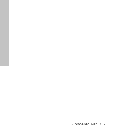
~!phoenix_var17!~