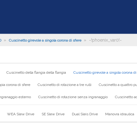
»
»
~!phoenix_var0!~
O
Cuscinetto girevole a singola corona di sfere
Cuscinetto della flangia della flangia
Cuscinetto girevole a singola corona di
pia corona di sfere
Cuscinetto di rotazione a tre rulli
Cuscinetto a quattro pu
ingranaggio esterno
Cuscinetto di rotazione senza ingranaggio
Cuscinetto ad
WEA Slew Drive
SE Slew Drive
Dual Sleis Drive
Manovra idraulica