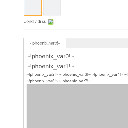
Condividi su:
~!phoenix_var0!~
~!phoenix_var0!~
~!phoenix_var1!~
~!phoenix_var2!~ ~!phoenix_var3!~ ~!phoenix_var4!~ ~
~!phoenix_var6!~ ~!phoenix_var7!~