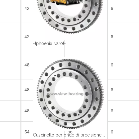
42
26
6
42
29
6
~!phoenix_var0!~
48
32
6
48
32
6
48
32
6
54
36
6
Cuscinetto per onde di precisione per ingranaggi elicoidali per attrezzature mediche