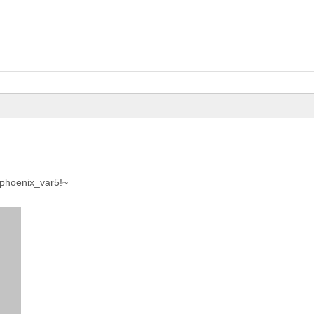
!phoenix_var5!~