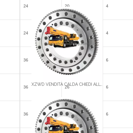
24
20
4
24
22
4
36
24
6
XZWD VENDITA CALDA CHIEDI ALL'ACCOLO DI ALTA QUALITÀ Cuscinetto per la gru
36
26
6
36
26
6