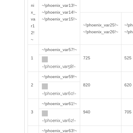
ni
~!phoenix_var13!~
x_
~!phoenix_var14!~
va
~!phoenix_var15!~
~!phoenix_var25!~
~!ph
r1
~!phoenix_var26!~
~!ph
2!
~
~!phoenix_var57!~
1
725
525
~!phoenix_var58!~
~!phoenix_var59!~
2
820
620
~!phoenix_var60!~
~!phoenix_var61!~
3
940
705
~!phoenix_var62!~
~!phoenix_var63!~