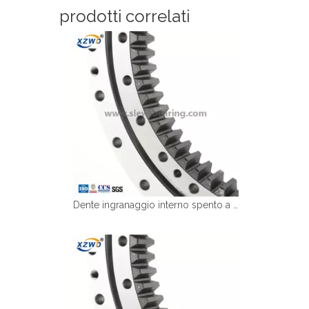
prodotti correlati
Dente ingranaggio interno spento a fila singola cuscinetto del giradischi da escavatore