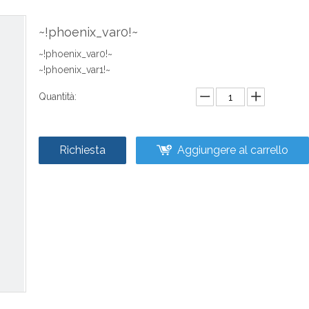
~!phoenix_var0!~
~!phoenix_var0!~
~!phoenix_var1!~
Quantità:
Richiesta
Aggiungere al carrello