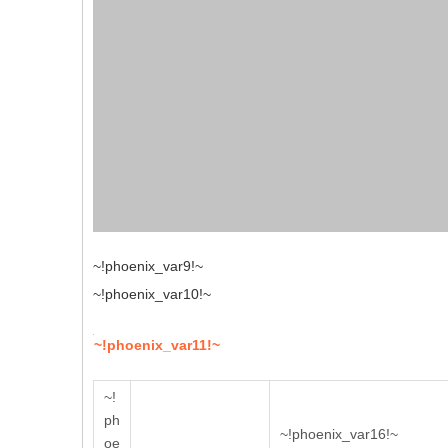
~!phoenix_var9!~
~!phoenix_var10!~
~!phoenix_var11!~
~!
ph
~!phoenix_var16!~
oe