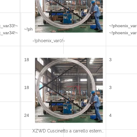
x_var33!~
~!phoenix_var
~!phoenix_var35!~
~!phoenix_var36!~
x_var34!~
~!phoenix_var
~!phoenix_var0!~
18
18
3
18
18
3
24
20
4
XZWD Cuscinetto a carrello esterno a sfera a fila singola 011.60.2800