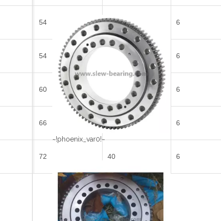
54
36
6
54
36
6
60
40
6
66
40
6
~!phoenix_var0!~
72
40
6