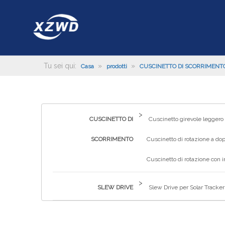
Tu sei qui:
»
»
Casa
prodotti
CUSCINETTO DI SCORRIMENT
>
CUSCINETTO DI
Cuscinetto girevole leggero
SCORRIMENTO
Cuscinetto di rotazione a dop
Cuscinetto di rotazione con 
>
SLEW DRIVE
Slew Drive per Solar Tracker