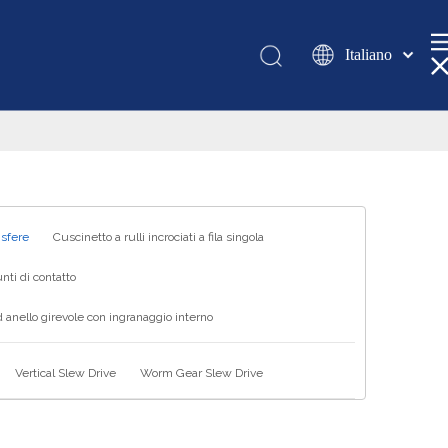
Italiano
Қазақша
românesc
Türk dili
Tiếng Việt
한국어
日本語
 sfere
Cuscinetto a rulli incrociati a fila singola
Deutsch
nti di contatto
Português
 anello girevole con ingranaggio interno
Español
Pусский
Vertical Slew Drive
Worm Gear Slew Drive
Français
العربية
English