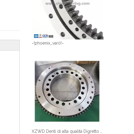
~!phoenix_var0!~
XZWD Denti di alta qualità Digretto anello Slewing Cuscinetto per gru per camion