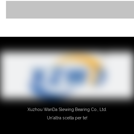
Xuzhou WanDa Slewing Bearing Co., Ltd.
Un'altra scelta per te!