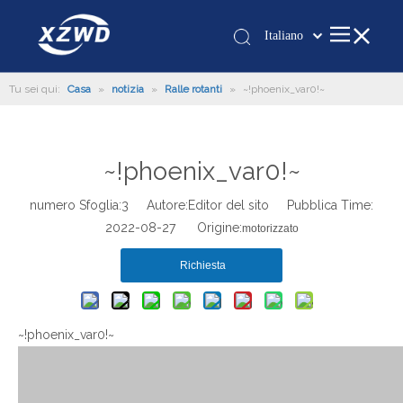
Italiano
Қазақша
Tu sei qui:
Casa
»
notizia
»
Ralle rotanti
»
~!phoenix_var0!~
românesc
Türk dili
Tiếng Việt
~!phoenix_var0!~
한국어
日本語
numero Sfoglia:
3
Autore:Editor del sito Pubblica Time:
Deutsch
2022-08-27 Origine:
motorizzato
Português
Richiesta
Español
Pусский
Français
~!phoenix_var0!~
العربية
English