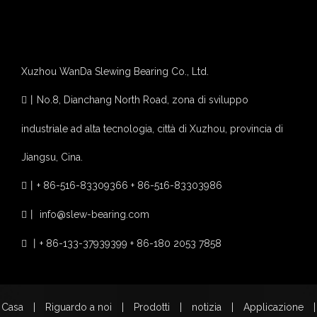
Xuzhou WanDa Slewing Bearing Co., Ltd.
丨
No.8, Dianchang North Road, zona di sviluppo

industriale ad alta tecnologia, città di Xuzhou, provincia di
Jiangsu, Cina.
丨
+ 86-516-83309366 + 86-516-83303986

丨
info@slew-bearing.com

丨
+ 86-133-37939399 + 86-180 2053 7858

~!phoenix_var4!~
Casa
|
Riguardo a noi
|
Prodotti
|
notizia
|
Applicazione
|