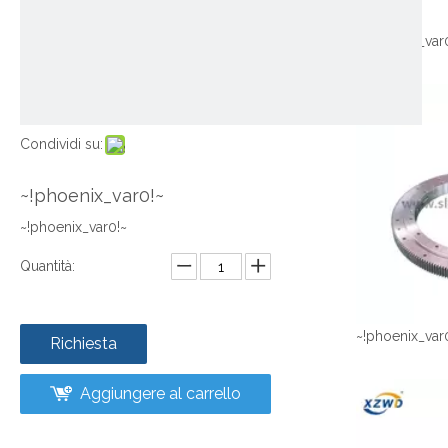
~!phoenix_var
Condividi su:
~!phoenix_var0!~
~!phoenix_var0!~
Quantità:
~!phoenix_var
Richiesta
Aggiungere al carrello