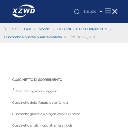
Italiano
Қазақша
românesc
Tu sei qui:
»
»
»
Casa
prodotti
CUSCINETTO DI SCORRIMENTO
»
~!phoenix_var0!~
Türk dili
Cuscinetto a quattro punti di contatto
Tiếng Việt
한국어
日本語
Deutsch
Português
CUSCINETTO DI SCORRIMENTO
Español
>
Cuscinetto girevole leggero
Pусский
Cuscinetto della flangia della flangia
Français
العربية
Cuscinetto girevole a singola corona di sfere
English
Cuscinetto a rulli incrociati a fila singola