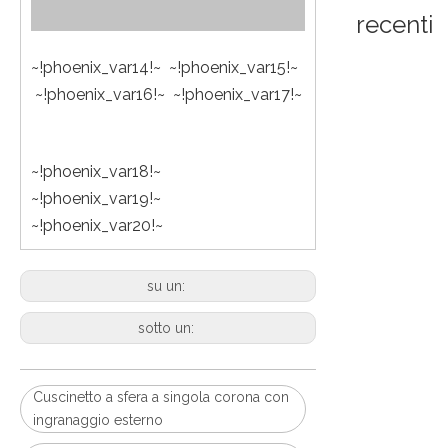
recenti
~!phoenix_var14!~ ~!phoenix_var15!~
~!phoenix_var16!~ ~!phoenix_var17!~
~!phoenix_var18!~
~!phoenix_var19!~
~!phoenix_var20!~
su un:
sotto un:
Cuscinetto a sfera a singola corona con
ingranaggio esterno