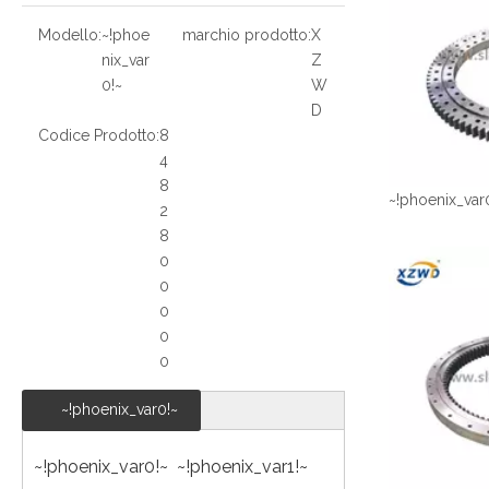
Modello:
~!phoe
marchio prodotto:
X
nix_var
Z
0!~
W
D
Codice Prodotto:
8
4
8
~!phoenix_var
2
8
0
0
0
0
0
~!phoenix_var0!~
~!phoenix_var0!~ ~!phoenix_var1!~