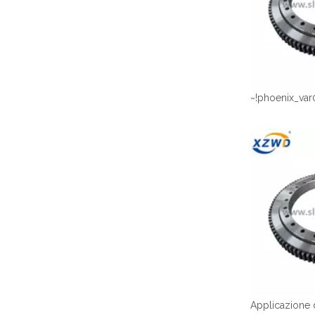
~!phoenix_var