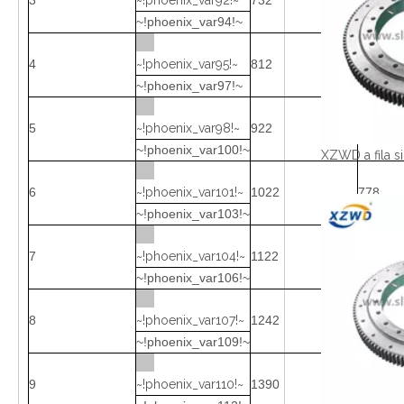
3
~!phoenix_var92!~
732
528
~!phoenix_var94!~
4
~!phoenix_var95!~
812
608
~!phoenix_var97!~
5
~!phoenix_var98!~
922
678
~!phoenix_var100!~
6
~!phoenix_var101!~
1022
778
~!phoenix_var103!~
7
~!phoenix_var104!~
1122
878
~!phoenix_var106!~
8
~!phoenix_var107!~
1242
998
~!phoenix_var109!~
9
~!phoenix_var110!~
1390
1110