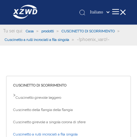
Italiano
Қазақша
românesc
Tu sei qui:
»
»
»
Casa
prodotti
CUSCINETTO DI SCORRIMENTO
»
~!phoenix_var0!~
Türk dili
Cuscinetto a rulli incrociati a fila singola
Tiếng Việt
한국어
日本語
Deutsch
Português
CUSCINETTO DI SCORRIMENTO
Español
>
Cuscinetto girevole leggero
Pусский
Cuscinetto della flangia della flangia
Français
العربية
Cuscinetto girevole a singola corona di sfere
English
Cuscinetto a rulli incrociati a fila singola