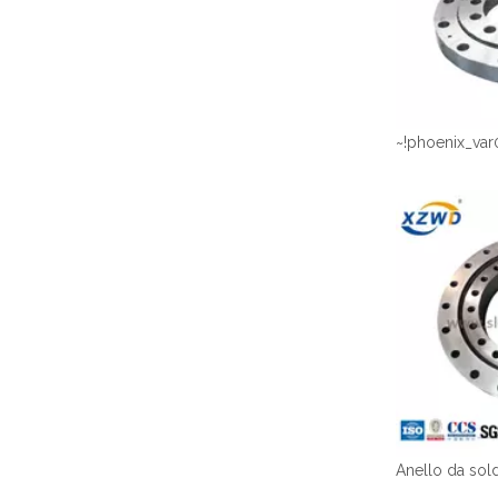
~!phoenix_var