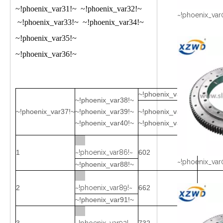
~!phoenix_var31!~ ~!phoenix_var32!~
~!phoenix_var
~!phoenix_var33!~ ~!phoenix_var34!~
~!phoenix_var35!~
~!phoenix_var36!~
~!phoenix_var41!~
~!phoenix_var38!~
~!phoenix_var37!~
~!phoenix_var39!~
~!phoenix_var48!~
~!phoen
~!phoenix_var40!~
~!phoenix_var49!~
~!phoen
1
~!phoenix_var86!~
602
398
~!phoenix_var
~!phoenix_var88!~
2
~!phoenix_var89!~
662
458
~!phoenix_var91!~