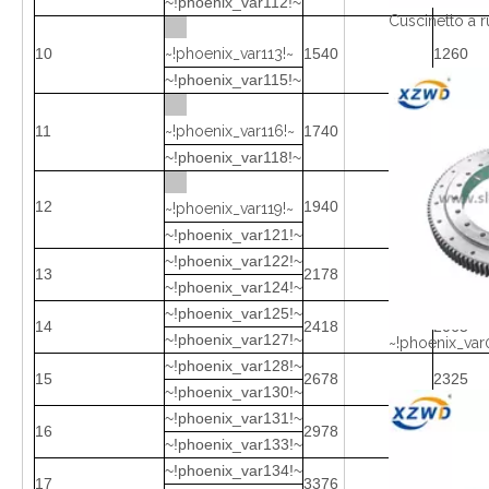
~!phoenix_var112!~
10
~!phoenix_var113!~
1540
1260
~!phoenix_var115!~
11
~!phoenix_var116!~
1740
1460
~!phoenix_var118!~
12
1940
1660
~!phoenix_var119!~
~!phoenix_var121!~
~!phoenix_var122!~
13
2178
1825
~!phoenix_var124!~
~!phoenix_var125!~
14
2418
2065
~!phoenix_var127!~
~!phoenix_var
~!phoenix_var128!~
15
2678
2325
~!phoenix_var130!~
~!phoenix_var131!~
16
2978
2625
~!phoenix_var133!~
~!phoenix_var134!~
17
3376
2922