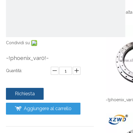
Condividi su:
~!phoenix_var0!~
Quantità:
Richiesta
~!phoenix_var
Aggiungere al carrello