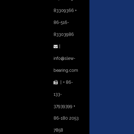
83309366 +
86-516-
83303986
丨

info@slew-
bearing.com
丨
+ 86-

133-
37939399 +
86-180 2053
7858