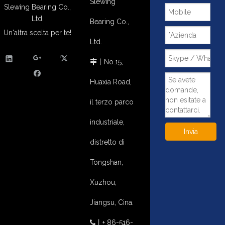
Slewing
Slewing Bearing Co.,
Ltd.
Bearing Co.,
Un'altra scelta per te!
Ltd.
丨
No.15,

Huaxia Road,
il terzo parco
industriale,
Invia
distretto di
Tongshan,
Xuzhou,
Jiangsu, Cina.
丨
+ 86-516-
