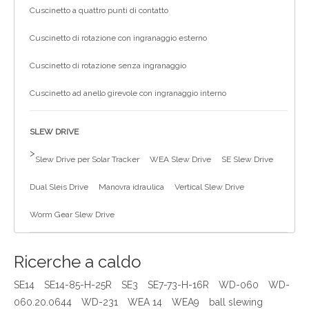
Cuscinetto a quattro punti di contatto
Cuscinetto di rotazione con ingranaggio esterno
Cuscinetto di rotazione senza ingranaggio
Cuscinetto ad anello girevole con ingranaggio interno
SLEW DRIVE
>
Slew Drive per Solar Tracker
WEA Slew Drive
SE Slew Drive
Dual Sleis Drive
Manovra idraulica
Vertical Slew Drive
Worm Gear Slew Drive
Ricerche a caldo
SE14
SE14-85-H-25R
SE3
SE7-73-H-16R
WD-060
WD-
060.20.0644
WD-231
WEA 14
WEA9
ball slewing