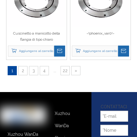
Cuscinetto a manicotto della
~!phoenix_var0!~
flangia di tipo chiaro
Aggiungere al carrello
Aggiungere al carrello
1
2
3
4
...
22
»
CONTATTACI
Xuzhou
WanDa
Xuzhou WanDa