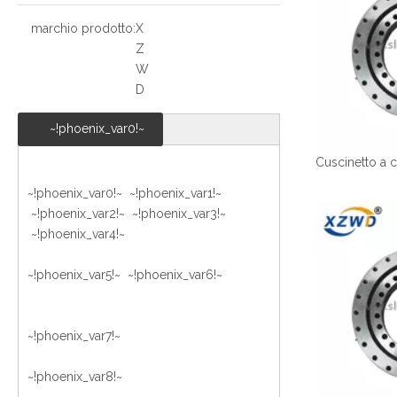
marchio prodotto:
X
Z
W
D
~!phoenix_var0!~
~!phoenix_var0!~ ~!phoenix_var1!~
~!phoenix_var2!~ ~!phoenix_var3!~
~!phoenix_var4!~
~!phoenix_var5!~ ~!phoenix_var6!~
~!phoenix_var7!~
~!phoenix_var8!~