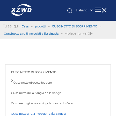
Italiano
Қазақша
românesc
Tu sei qui:
»
»
»
Casa
prodotti
CUSCINETTO DI SCORRIMENTO
»
~!phoenix_var0!~
Türk dili
Cuscinetto a rulli incrociati a fila singola
Tiếng Việt
한국어
日本語
Deutsch
Português
CUSCINETTO DI SCORRIMENTO
Español
>
Cuscinetto girevole leggero
Pусский
Cuscinetto della flangia della flangia
Français
العربية
Cuscinetto girevole a singola corona di sfere
English
Cuscinetto a rulli incrociati a fila singola