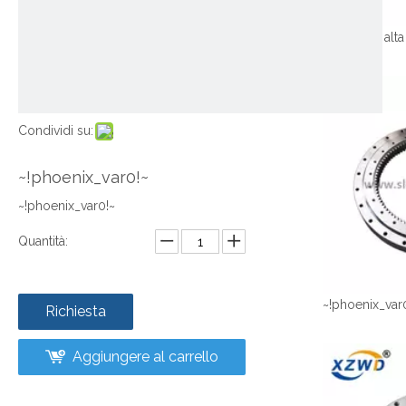
Condividi su:
~!phoenix_var0!~
~!phoenix_var0!~
Quantità:
~!phoenix_var
Richiesta
Aggiungere al carrello