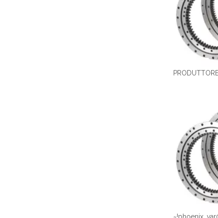
~!phoenix_var