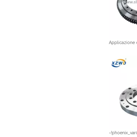
~!phoenix_var