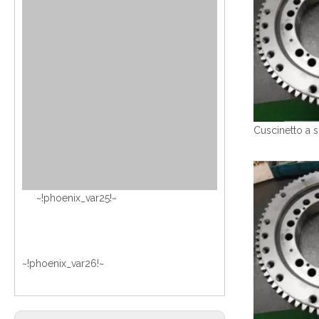
Cuscinetto a
~!phoenix_var25!~
~!phoenix_var26!~