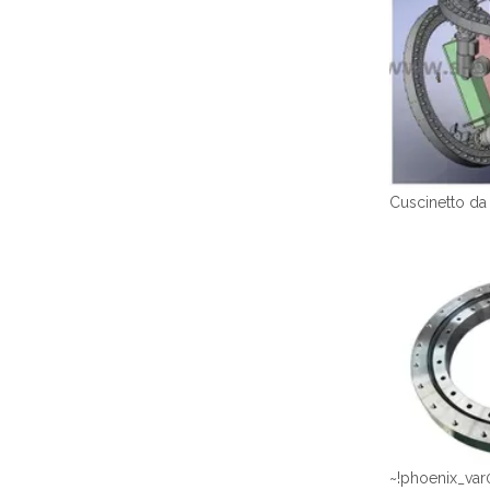
~!phoenix_var