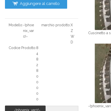
Aggiungere al carrello
Modello:
~!phoe
marchio prodotto:
X
nix_var
Z
0!~
W
D
Codice Prodotto:
8
4
8
2
8
0
0
0
0
0
~!phoenix_var
~!phoenix_var0!~