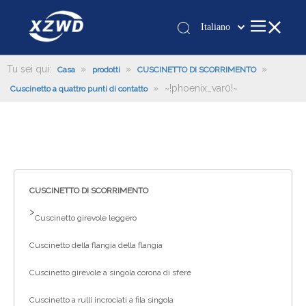
Italiano
Қазақша
românesc
Tu sei qui:
»
»
»
Casa
prodotti
CUSCINETTO DI SCORRIMENTO
»
~!phoenix_var0!~
Türk dili
Cuscinetto a quattro punti di contatto
Tiếng Việt
한국어
日本語
Deutsch
Português
CUSCINETTO DI SCORRIMENTO
Español
>
Cuscinetto girevole leggero
Pусский
Cuscinetto della flangia della flangia
Français
العربية
Cuscinetto girevole a singola corona di sfere
English
Cuscinetto a rulli incrociati a fila singola