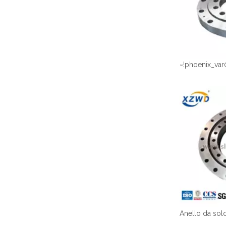
~!phoenix_var