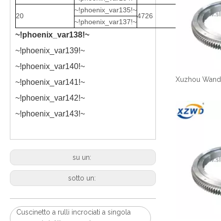
~!phoenix_var135!~
20
4726
4272
~!phoenix_var137!~
~!phoenix_var138!~
~!phoenix_var139!~
~!phoenix_var140!~
~!phoenix_var141!~
~!phoenix_var142!~
~!phoenix_var143!~
su un:
sotto un:
Cuscinetto a rulli incrociati a singola