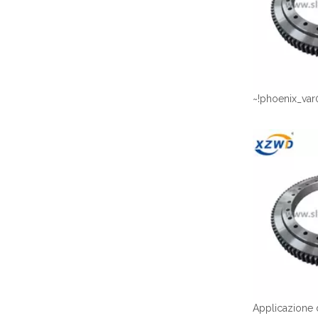
~!phoenix_var