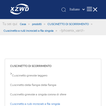
Italiano
Қазақша
românesc
Tu sei qui:
»
»
»
Casa
prodotti
CUSCINETTO DI SCORRIMENTO
»
~!phoenix_var0!~
Türk dili
Cuscinetto a rulli incrociati a fila singola
Tiếng Việt
한국어
日本語
Deutsch
Português
CUSCINETTO DI SCORRIMENTO
Español
>
Cuscinetto girevole leggero
Pусский
Cuscinetto della flangia della flangia
Français
العربية
Cuscinetto girevole a singola corona di sfere
English
Cuscinetto a rulli incrociati a fila singola