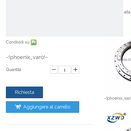
Condividi su:
~!phoenix_var0!~
Quantità:
Richiesta
~!phoenix_var
Aggiungere al carrello