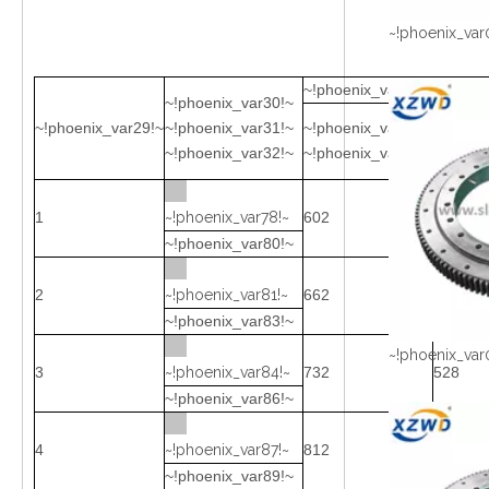
~!phoenix_var
~!phoenix_var33!~
~!phoenix_var30!~
~!phoenix_var29!~
~!phoenix_var31!~
~!phoenix_var40!~
~!phoen
~!phoenix_var32!~
~!phoenix_var41!~
~!phoen
1
~!phoenix_var78!~
602
398
~!phoenix_var80!~
2
~!phoenix_var81!~
662
458
~!phoenix_var83!~
~!phoenix_var
3
~!phoenix_var84!~
732
528
~!phoenix_var86!~
4
~!phoenix_var87!~
812
608
~!phoenix_var89!~