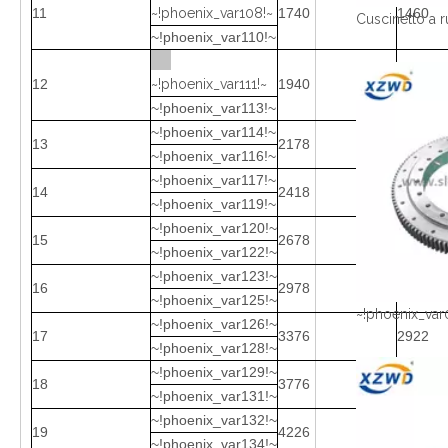
11
~!phoenix_var108!~
1740
1460
~!phoenix_var110!~
12
~!phoenix_var111!~
1940
1660
~!phoenix_var113!~
~!phoenix_var114!~
13
2178
1825
~!phoenix_var116!~
~!phoenix_var117!~
14
2418
2065
~!phoenix_var119!~
~!phoenix_var120!~
15
2678
2325
~!phoenix_var122!~
~!phoenix_var123!~
16
2978
2625
~!phoenix_var125!~
~!phoenix_var
~!phoenix_var126!~
17
3376
2922
~!phoenix_var128!~
~!phoenix_var129!~
18
3776
3322
~!phoenix_var131!~
~!phoenix_var132!~
19
4226
3772
~!phoenix_var134!~