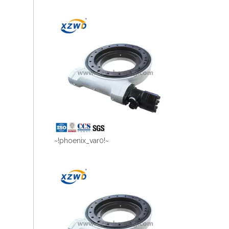
~!phoenix_var0!~