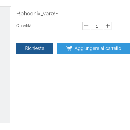
~!phoenix_var0!~
Quantità:
Richiesta
Aggiungere al carrello