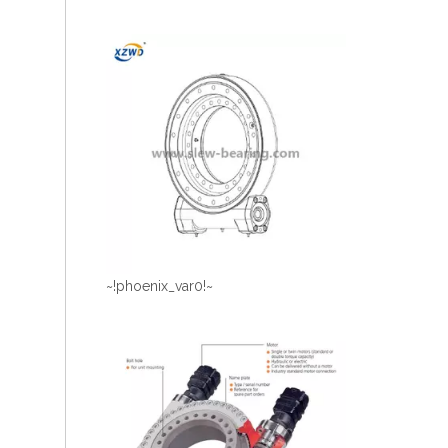
~!phoenix_var0!~