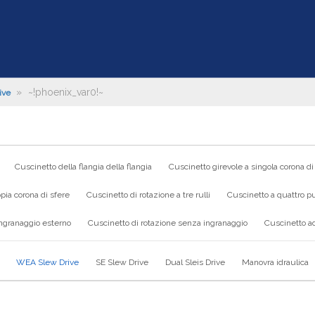
»
~!phoenix_var0!~
ive
Cuscinetto della flangia della flangia
Cuscinetto girevole a singola corona di
pia corona di sfere
Cuscinetto di rotazione a tre rulli
Cuscinetto a quattro pu
ingranaggio esterno
Cuscinetto di rotazione senza ingranaggio
Cuscinetto ad
WEA Slew Drive
SE Slew Drive
Dual Sleis Drive
Manovra idraulica