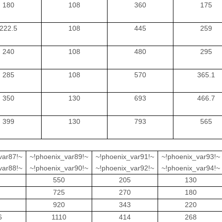
180
108
360
175
222.5
108
445
259
240
108
480
295
285
108
570
365.1
350
130
693
466.7
399
130
793
565
var87!~
~!phoenix_var89!~
~!phoenix_var91!~
~!phoenix_var93!~
var88!~
~!phoenix_var90!~
~!phoenix_var92!~
~!phoenix_var94!~
550
205
130
725
270
180
920
343
220
6
1110
414
268