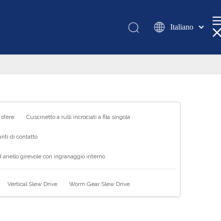
Italiano
Қазақша
românesc
Türk dili
Tiếng Việt
한국어
日本語
 sfere
Cuscinetto a rulli incrociati a fila singola
Deutsch
nti di contatto
Português
 anello girevole con ingranaggio interno
Español
Pусский
Vertical Slew Drive
Worm Gear Slew Drive
Français
العربية
English