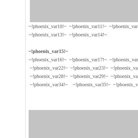
~!phoenix_var10!~ ~!phoenix_var11!~ ~!phoenix_va
~!phoenix_var13!~ ~!phoenix_var14!~
~!phoenix_var15!~
~!phoenix_var16!~ ~!phoenix_var17!~ ~!phoenix_va
~!phoenix_var22!~ ~!phoenix_var23!~ ~!phoenix_va
~!phoenix_var28!~ ~!phoenix_var29!~ ~!phoenix_va
~!phoenix_var34!~ ~!phoenix_var35!~ ~!phoenix_va