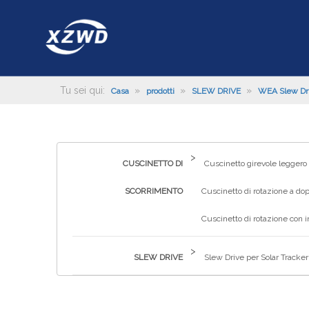
Tu sei qui:
»
»
»
Casa
prodotti
SLEW DRIVE
WEA Slew Dr
>
CUSCINETTO DI
Cuscinetto girevole leggero
SCORRIMENTO
Cuscinetto di rotazione a dop
Cuscinetto di rotazione con 
>
SLEW DRIVE
Slew Drive per Solar Tracker