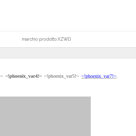
marchio prodotto:
XZWD
3!~
~!phoenix_var4!~
~!phoenix_var5!~
~!phoenix_var7!~
.