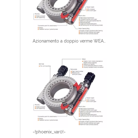
Azionamento a doppio verme WEA17 per la macchina
~!phoenix_var0!~