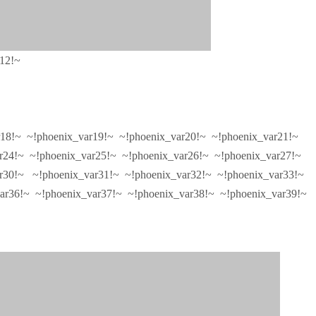
r12!~
r18!~ ~!phoenix_var19!~ ~!phoenix_var20!~ ~!phoenix_var21!~
r24!~ ~!phoenix_var25!~ ~!phoenix_var26!~ ~!phoenix_var27!~
r30!~ ~!phoenix_var31!~ ~!phoenix_var32!~ ~!phoenix_var33!~
r36!~ ~!phoenix_var37!~ ~!phoenix_var38!~ ~!phoenix_var39!~