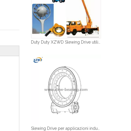
Duty Duty XZWD Slewing Drive utilizzato nei veicoli a piattaforma aerea
Slewing Drive per applicazioni industriali e OEM | Spedizione veloce | Xzwd