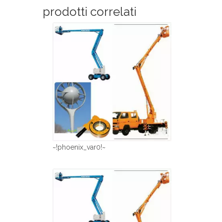
prodotti correlati
~!phoenix_var0!~