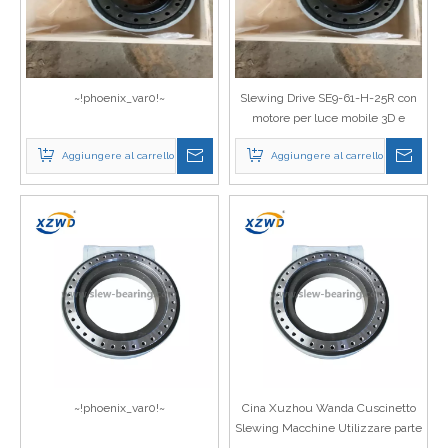
~!phoenix_var0!~
Slewing Drive SE9-61-H-25R con
motore per luce mobile 3D e
tracker solare
Aggiungere al carrello
Aggiungere al carrello
~!phoenix_var0!~
Cina Xuzhou Wanda Cuscinetto
Slewing Macchine Utilizzare parte