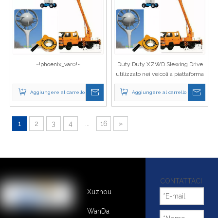
~!phoenix_var0!~
Duty Duty XZWD Slewing Drive
utilizzato nei veicoli a piattaforma
aerea
Aggiungere al carrello
Aggiungere al carrello
1
2
3
4
...
16
»
CONTATTACI
Xuzhou
WanDa