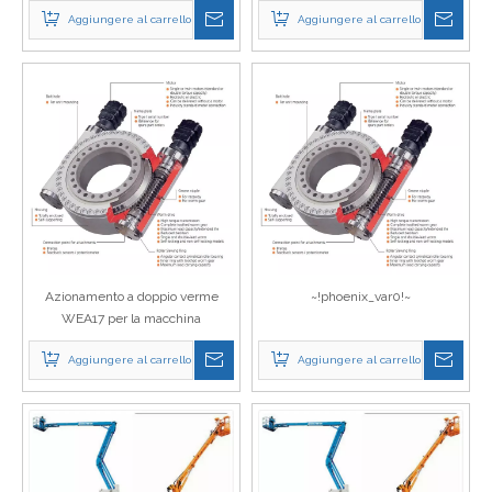
meccanica Sleda a manicotto
Aggiungere al carrello
Aggiungere al carrello
pesante WEA21 con motore
idraulico
Azionamento a doppio verme
~!phoenix_var0!~
WEA17 per la macchina
Aggiungere al carrello
Aggiungere al carrello