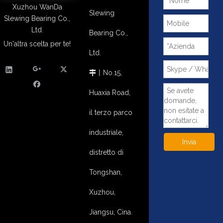
Xuzhou WanDa
Slewing
Slewing Bearing Co.,
Ltd.
Bearing Co.,
Un'altra scelta per te!
Ltd.
丨
No.15,

Huaxia Road,
il terzo parco
industriale,
Invia
distretto di
Tongshan,
Xuzhou,
Jiangsu, Cina.