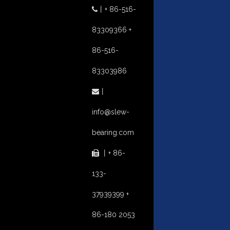
丨
+ 86-516-

83309366 +
86-516-
83303986
丨

info@slew-
bearing.com
丨
+ 86-

133-
37939399 +
86-180 2053