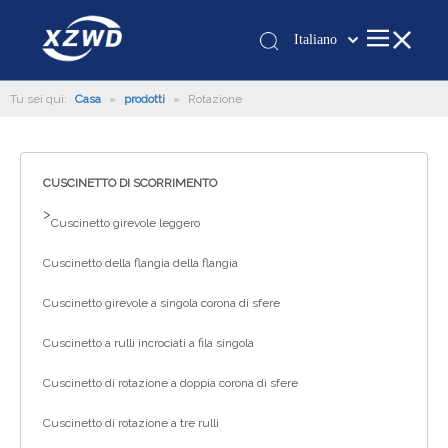
Italiano
Қазақша
Tu sei qui:
Casa
»
prodotti
»
Rotazione
românesc
Türk dili
Tiếng Việt
CUSCINETTO DI SCORRIMENTO
한국어
>
日本語
Cuscinetto girevole leggero
Deutsch
Cuscinetto della flangia della flangia
Português
Español
Cuscinetto girevole a singola corona di sfere
Pусский
Cuscinetto a rulli incrociati a fila singola
Français
Cuscinetto di rotazione a doppia corona di sfere
العربية
English
Cuscinetto di rotazione a tre rulli