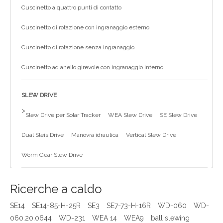
Cuscinetto a quattro punti di contatto
Cuscinetto di rotazione con ingranaggio esterno
Cuscinetto di rotazione senza ingranaggio
Cuscinetto ad anello girevole con ingranaggio interno
SLEW DRIVE
>
Slew Drive per Solar Tracker
WEA Slew Drive
SE Slew Drive
Dual Sleis Drive
Manovra idraulica
Vertical Slew Drive
Worm Gear Slew Drive
Ricerche a caldo
SE14
SE14-85-H-25R
SE3
SE7-73-H-16R
WD-060
WD-
060.20.0644
WD-231
WEA 14
WEA9
ball slewing