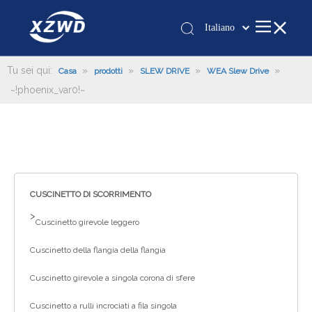
Italiano
Қазақша
românesc
Tu sei qui:
»
»
»
»
Casa
prodotti
SLEW DRIVE
WEA Slew Drive
~!phoenix_var0!~
Türk dili
Tiếng Việt
한국어
日本語
Deutsch
Português
CUSCINETTO DI SCORRIMENTO
Español
>
Cuscinetto girevole leggero
Pусский
Cuscinetto della flangia della flangia
Français
العربية
Cuscinetto girevole a singola corona di sfere
English
Cuscinetto a rulli incrociati a fila singola