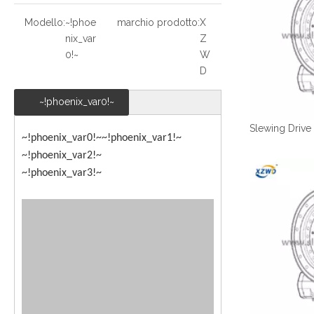
Modello:
~!phoe
marchio prodotto:
X
nix_var
Z
0!~
W
D
~!phoenix_var0!~
~!phoenix_var0!~
~!phoenix_var1!~
~!phoenix_var2!~
~!phoenix_var3!~