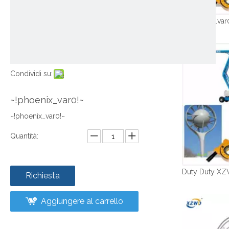
~!phoenix_var
Condividi su:
~!phoenix_var0!~
~!phoenix_var0!~
Quantità:
Richiesta
Aggiungere al carrello