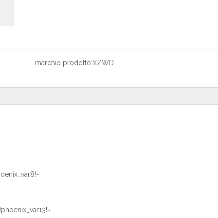
marchio prodotto:
XZWD
hoenix_var8!~
~!phoenix_var13!~