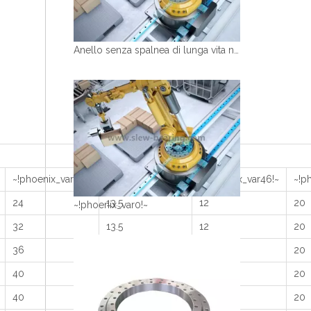
Anello senza spalnea di lunga vita non Gear Cuscinetto come per il palletizzatore di manipolatore robotico
~!phoenix_var44!~
~!phoenix_var45!~
~!phoenix_var46!~
~!p
24
13.5
12
20
~!phoenix_var0!~
32
13.5
12
20
36
13.5
12
20
40
13.5
12
20
40
13.5
12
20