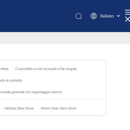
Italiano
Қазақша
românesc
Türk dili
Tiếng Việt
한국어
日本語
 sfere
Cuscinetto a rulli incrociati a fila singola
Deutsch
nti di contatto
Português
 anello girevole con ingranaggio interno
Español
Pусский
Vertical Slew Drive
Worm Gear Slew Drive
Français
العربية
English