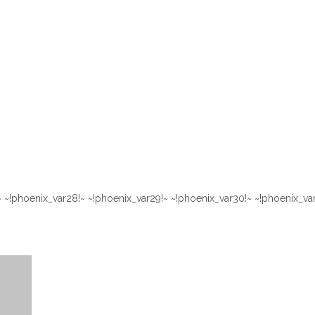
 ~!phoenix_var28!~ ~!phoenix_var29!~ ~!phoenix_var30!~ ~!phoenix_var