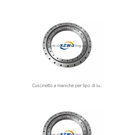
Cuscinetto a maniche per tipo di luce xzwd per la macchina per alimenti