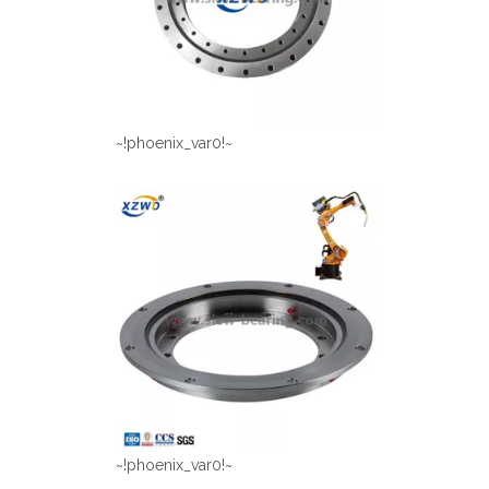
~!phoenix_var0!~
~!phoenix_var0!~