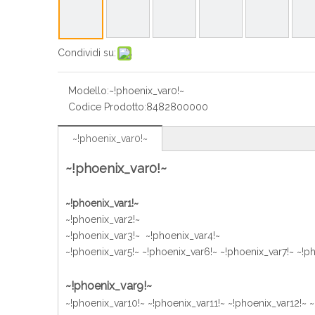
Condividi su:
Modello:
~!phoenix_var0!~
Codice Prodotto:
8482800000
~!phoenix_var0!~
~!phoenix_var0!~
~!phoenix_var1!~
~!phoenix_var2!~
~!phoenix_var3!~ ~!phoenix_var4!~
~!phoenix_var5!~ ~!phoenix_var6!~ ~!phoenix_var7!~ ~!p
~!phoenix_var9!~
~!phoenix_var10!~ ~!phoenix_var11!~ ~!phoenix_var12!~ 