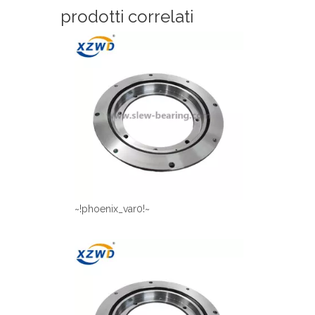
prodotti correlati
~!phoenix_var0!~