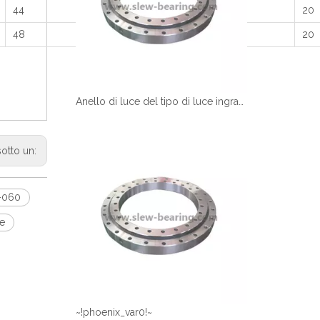
44
13.5
12
20
48
13.5
12
20
Anello di luce del tipo di luce ingranaggio esterno denti da macinatura xzwd certificato
sotto un:
060
ne
~!phoenix_var0!~