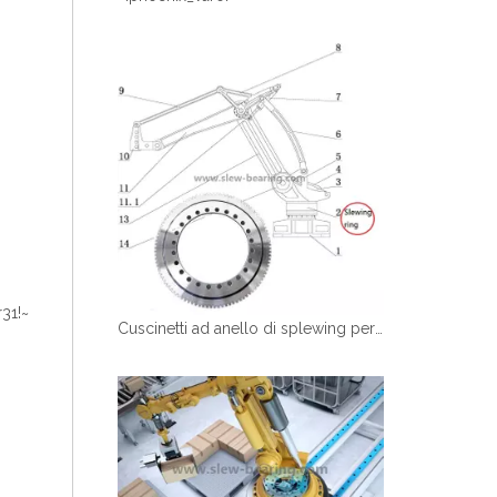
31!~
Cuscinetti ad anello di splewing personalizzato per palletier manipolatore robotico