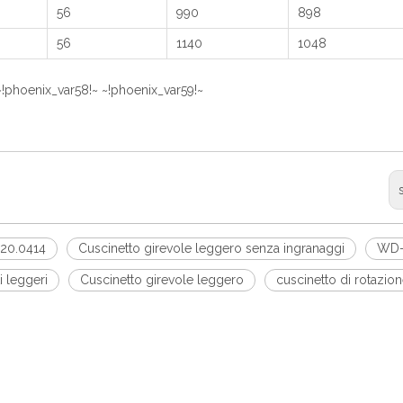
56
990
898
56
1140
1048
~!phoenix_var58!~ ~!phoenix_var59!~
20.0414
Cuscinetto girevole leggero senza ingranaggi
WD-
i leggeri
Cuscinetto girevole leggero
cuscinetto di rotazio