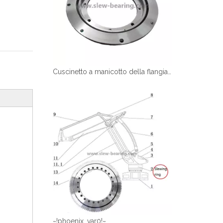
Cuscinetto a manicotto della flangia di tipo chiaro
~!phoenix_var0!~