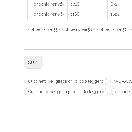
~!phoenix_var53!~
1016
872
~!phoenix_var54!~
1166
1022
~!phoenix_var55!~ ~!phoenix_var56!~ ~!phoenix_var57!~ 
su un:
Cuscinetti per giradischi di tipo leggero
WD-060.
Cuscinetto per gru a piedistallo leggero
cuscinett