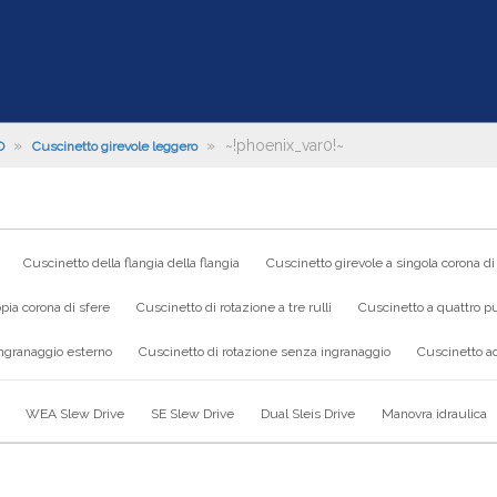
»
»
~!phoenix_var0!~
O
Cuscinetto girevole leggero
Cuscinetto della flangia della flangia
Cuscinetto girevole a singola corona di
pia corona di sfere
Cuscinetto di rotazione a tre rulli
Cuscinetto a quattro pu
ingranaggio esterno
Cuscinetto di rotazione senza ingranaggio
Cuscinetto ad
WEA Slew Drive
SE Slew Drive
Dual Sleis Drive
Manovra idraulica