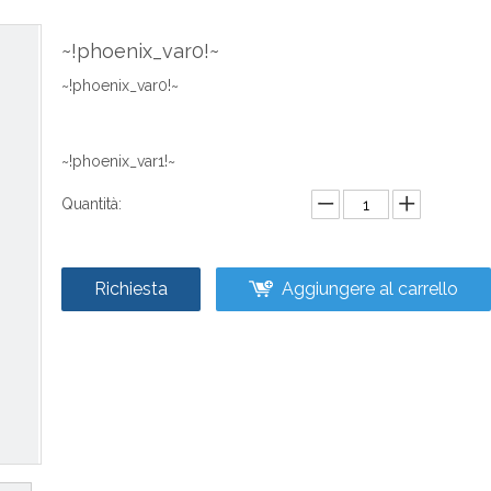
~!phoenix_var0!~
~!phoenix_var0!~
~!phoenix_var1!~
Quantità:
Richiesta
Aggiungere al carrello