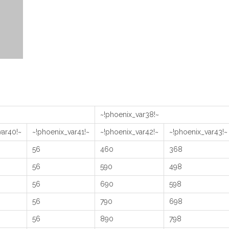
~!phoenix_var38!~
var40!~
~!phoenix_var41!~
~!phoenix_var42!~
~!phoenix_var43!~
56
460
368
56
590
498
56
690
598
56
790
698
56
890
798