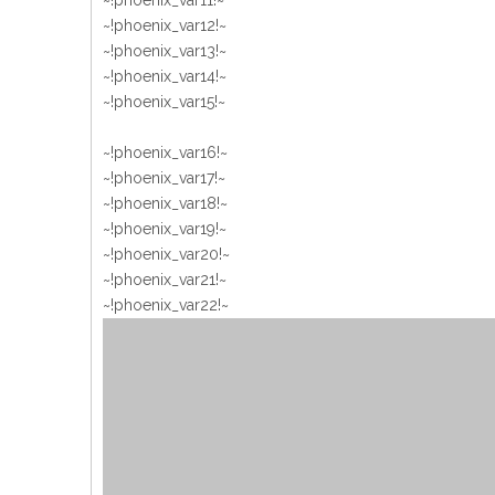
~!phoenix_var11!~
~!phoenix_var12!~
~!phoenix_var13!~
~!phoenix_var14!~
~!phoenix_var15!~
~!phoenix_var16!~
~!phoenix_var17!~
~!phoenix_var18!~
~!phoenix_var19!~
~!phoenix_var20!~
~!phoenix_var21!~
~!phoenix_var22!~