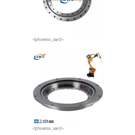
~!phoenix_var0!~
~!phoenix_var0!~