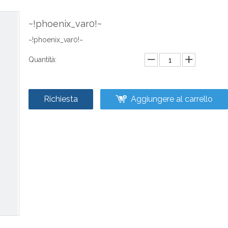
~!phoenix_var0!~
~!phoenix_var0!~
Quantità:
Richiesta
Aggiungere al carrello