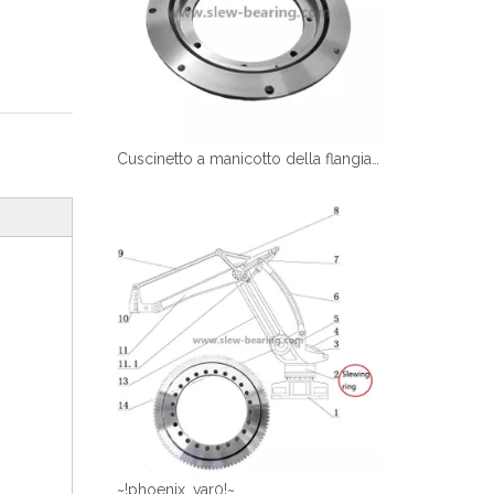
Cuscinetto a manicotto della flangia di tipo chiaro
~!phoenix_var0!~