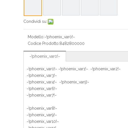
Condividi su:
Modello:
~!phoenix_var0!~
Codice Prodotto:
8482800000
~!phoenix_var0!~
~!phoenix_var0!~ ~!phoenix_var1!~ ~!phoenix_var2!~
~!phoenix_var3!~
~!phoenix_var4!~ ~!phoenix_var5!~
~!phoenix_var6!~
~!phoenix_var7!~
~!phoenix_var8!~
~!phoenix_var9!~
~!phoenix_var10!~