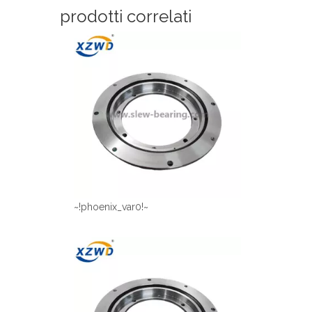
prodotti correlati
~!phoenix_var0!~