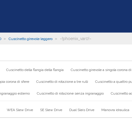
»
»
~!phoenix_var0!~
O
Cuscinetto girevole leggero
Cuscinetto della flangia della flangia
Cuscinetto girevole a singola corona di
pia corona di sfere
Cuscinetto di rotazione a tre rulli
Cuscinetto a quattro pu
ingranaggio esterno
Cuscinetto di rotazione senza ingranaggio
Cuscinetto ad
WEA Slew Drive
SE Slew Drive
Dual Sleis Drive
Manovra idraulica