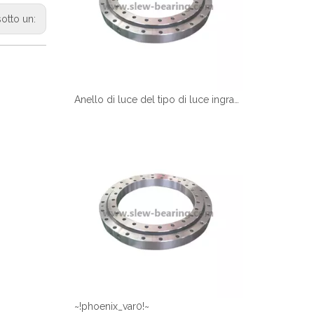
sotto un:
Anello di luce del tipo di luce ingranaggio esterno denti da macinatura xzwd certificato
~!phoenix_var0!~