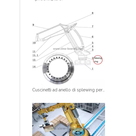
Cuscinetti ad anello di splewing personalizzato per palletier manipolatore robotico