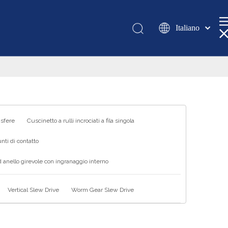
Italiano
Қазақша
românesc
Türk dili
Tiếng Việt
한국어
日本語
 sfere
Cuscinetto a rulli incrociati a fila singola
Deutsch
nti di contatto
Português
 anello girevole con ingranaggio interno
Español
Pусский
Vertical Slew Drive
Worm Gear Slew Drive
Français
العربية
English