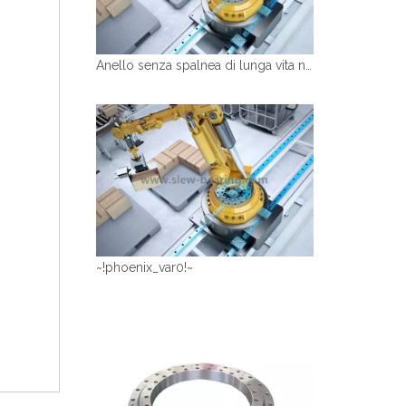
Anello senza spalnea di lunga vita non Gear Cuscinetto come per il palletizzatore di manipolatore robotico
~!phoenix_var0!~