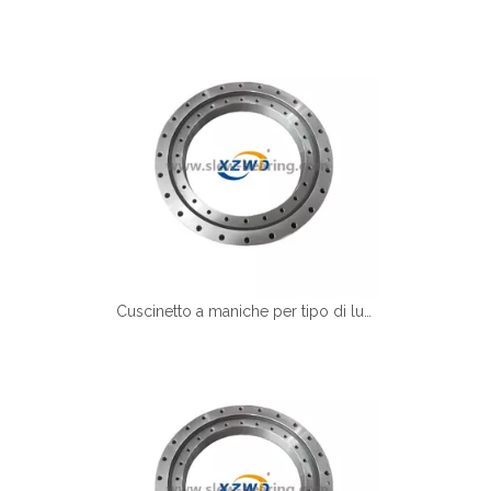
Cuscinetto a maniche per tipo di luce xzwd per la macchina per alimenti