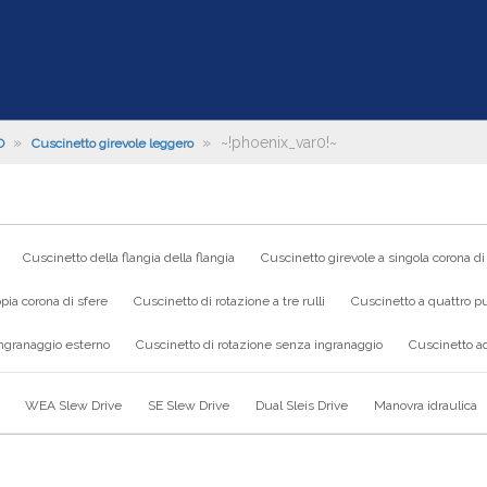
»
»
~!phoenix_var0!~
O
Cuscinetto girevole leggero
Cuscinetto della flangia della flangia
Cuscinetto girevole a singola corona di
pia corona di sfere
Cuscinetto di rotazione a tre rulli
Cuscinetto a quattro pu
ingranaggio esterno
Cuscinetto di rotazione senza ingranaggio
Cuscinetto ad
WEA Slew Drive
SE Slew Drive
Dual Sleis Drive
Manovra idraulica