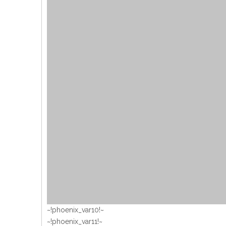
~!phoenix_var10!~
~!phoenix_var11!~