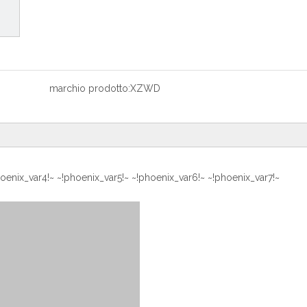
marchio prodotto:
XZWD
hoenix_var4!~ ~!phoenix_var5!~ ~!phoenix_var6!~ ~!phoenix_var7!~