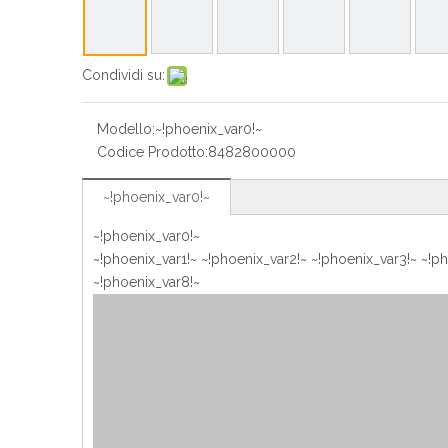
Condividi su:
Modello:
~!phoenix_var0!~
Codice Prodotto:
8482800000
~!phoenix_var0!~
~!phoenix_var0!~
~!phoenix_var1!~ ~!phoenix_var2!~ ~!phoenix_var3!~ ~!p
~!phoenix_var8!~