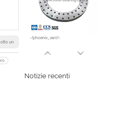
~!phoenix_var0!~
sotto un:
ero
Notizie recenti