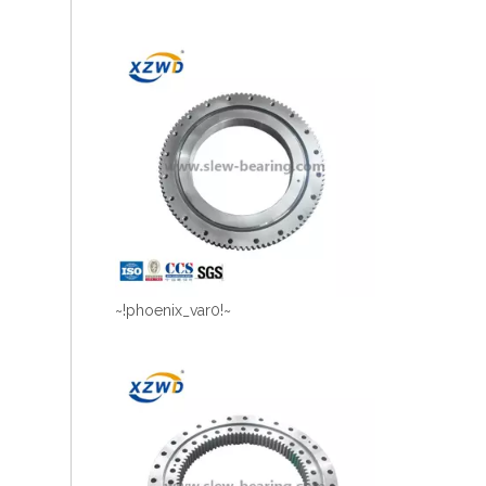
~!phoenix_var0!~