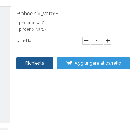
~!phoenix_var0!~
~!phoenix_var0!~
~!phoenix_var1!~
Quantità:
Richiesta
Aggiungere al carrello