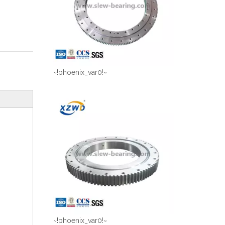
~!phoenix_var0!~
~!phoenix_var0!~