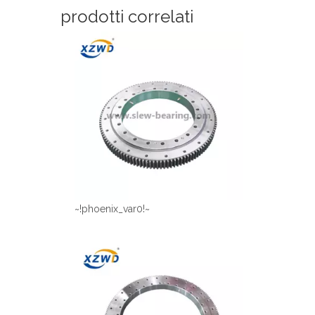
prodotti correlati
~!phoenix_var0!~