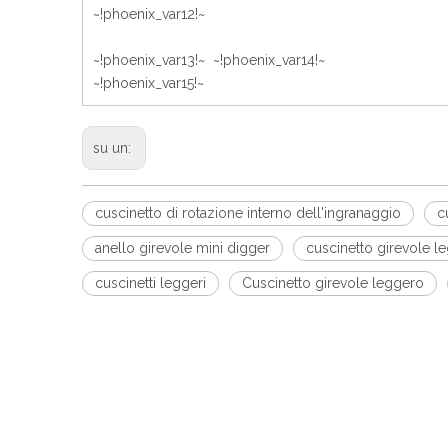
~!phoenix_var12!~
~!phoenix_var13!~ ~!phoenix_var14!~
~!phoenix_var15!~
su un:
cuscinetto di rotazione interno dell'ingranaggio
c
anello girevole mini digger
cuscinetto girevole le
cuscinetti leggeri
Cuscinetto girevole leggero