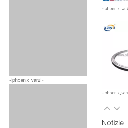
~!phoenix_var
~!phoenix_var2!~
~!phoenix_var
Notizie