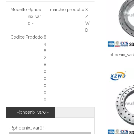
Modello:
~!phoe
marchio prodotto:
X
nix_var
Z
0!~
W
D
Codice Prodotto:
8
4
8
~!phoenix_var
2
8
0
0
0
0
0
~!phoenix_var0!~
~!phoenix_var0!~