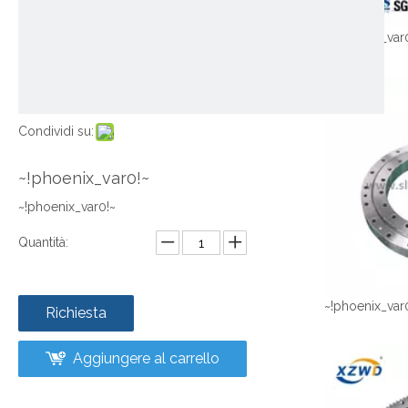
~!phoenix_var
Condividi su:
~!phoenix_var0!~
~!phoenix_var0!~
Quantità:
~!phoenix_var
Richiesta
Aggiungere al carrello