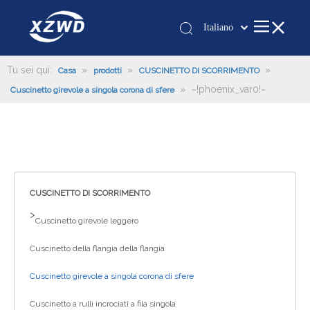
Italiano
Қазақша
românesc
Tu sei qui:
»
»
»
Casa
prodotti
CUSCINETTO DI SCORRIMENTO
»
~!phoenix_var0!~
Türk dili
Cuscinetto girevole a singola corona di sfere
Tiếng Việt
한국어
日本語
Deutsch
Português
CUSCINETTO DI SCORRIMENTO
Español
>
Cuscinetto girevole leggero
Pусский
Cuscinetto della flangia della flangia
Français
العربية
Cuscinetto girevole a singola corona di sfere
English
Cuscinetto a rulli incrociati a fila singola