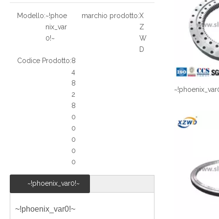
Modello:
~!phoe
marchio prodotto:
X
nix_var
Z
0!~
W
D
Codice Prodotto:
8
4
8
~!phoenix_var
2
8
0
0
0
0
0
~!phoenix_var0!~
~!phoenix_var0!~