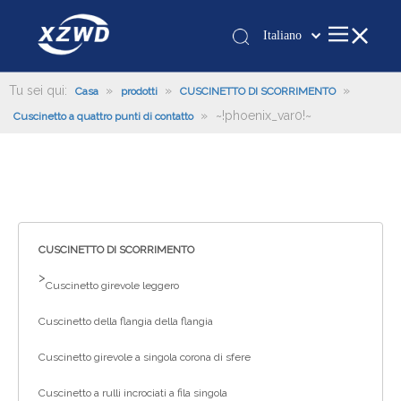
Italiano
Қазақша
românesc
Tu sei qui:
»
»
»
Casa
prodotti
CUSCINETTO DI SCORRIMENTO
»
~!phoenix_var0!~
Türk dili
Cuscinetto a quattro punti di contatto
Tiếng Việt
한국어
日本語
Deutsch
Português
CUSCINETTO DI SCORRIMENTO
Español
>
Cuscinetto girevole leggero
Pусский
Cuscinetto della flangia della flangia
Français
العربية
Cuscinetto girevole a singola corona di sfere
English
Cuscinetto a rulli incrociati a fila singola