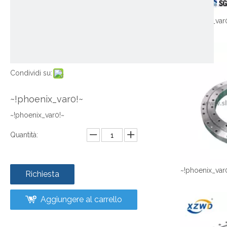
~!phoenix_var
Condividi su:
~!phoenix_var0!~
~!phoenix_var0!~
Quantità:
~!phoenix_var
Richiesta
Aggiungere al carrello