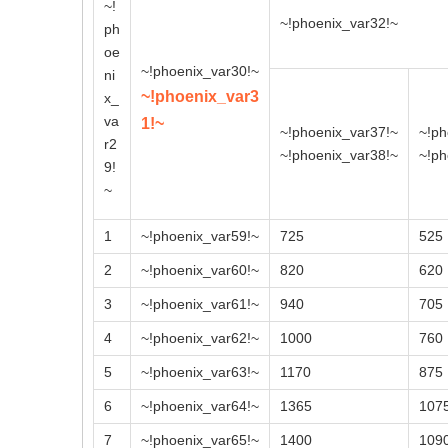
~!
~!phoenix_var32!~
ph
oe
~!phoenix_var30!~
ni
~!phoenix_var3
x_
va
1!~
~!phoenix_var37!~
~!ph
r2
~!phoenix_var38!~
~!ph
9!
~
1
~!phoenix_var59!~
725
525
2
~!phoenix_var60!~
820
620
3
~!phoenix_var61!~
940
705
4
~!phoenix_var62!~
1000
760
5
~!phoenix_var63!~
1170
875
6
~!phoenix_var64!~
1365
107
7
~!phoenix_var65!~
1400
109