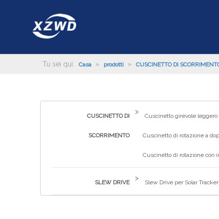
Tu sei qui:
»
»
Casa
prodotti
CUSCINETTO DI SCORRIMENT
>
CUSCINETTO DI
Cuscinetto girevole leggero
SCORRIMENTO
Cuscinetto di rotazione a dop
Cuscinetto di rotazione con 
>
SLEW DRIVE
Slew Drive per Solar Tracker