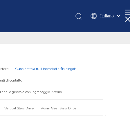
Italiano
Қазақша
românesc
Türk dili
Tiếng Việt
한국어
日本語
 sfere
Cuscinetto a rulli incrociati a fila singola
Deutsch
nti di contatto
Português
 anello girevole con ingranaggio interno
Español
Pусский
Vertical Slew Drive
Worm Gear Slew Drive
Français
العربية
English