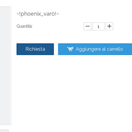
~!phoenix_var0!~
Quantità:
Richiesta
Aggiungere al carrello