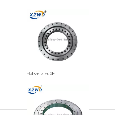
~!phoenix_var0!~