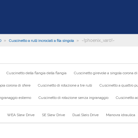
»
»
~!phoenix_var0!~
O
Cuscinetto a rulli incrociati a fila singola
Cuscinetto della flangia della flangia
Cuscinetto girevole a singola corona di
pia corona di sfere
Cuscinetto di rotazione a tre rulli
Cuscinetto a quattro pu
ingranaggio esterno
Cuscinetto di rotazione senza ingranaggio
Cuscinetto ad
WEA Slew Drive
SE Slew Drive
Dual Sleis Drive
Manovra idraulica