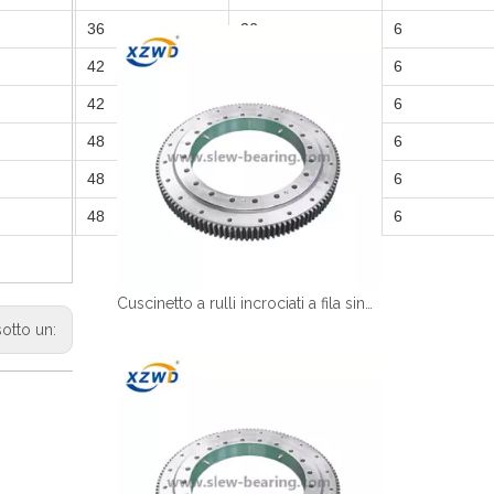
36
26
6
42
26
6
42
29
6
48
32
6
48
32
6
48
32
6
Cuscinetto a rulli incrociati a fila singola per robot industriali
sotto un: