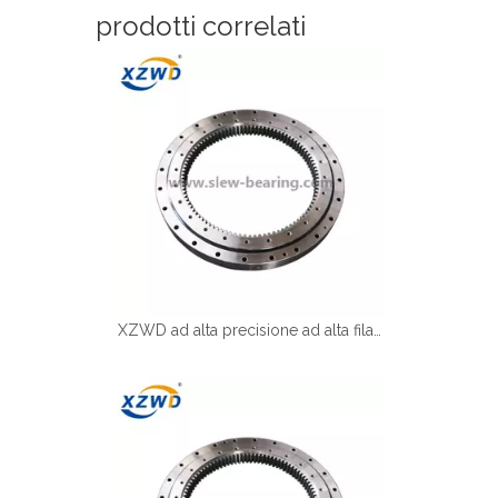
prodotti correlati
XZWD ad alta precisione ad alta fila singola rullo incrociata anello di marcia interno