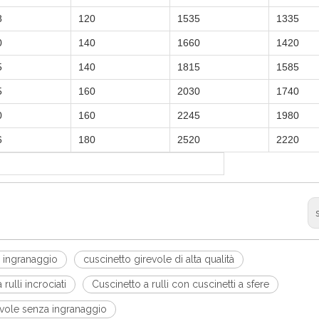
8
120
1535
1335
0
140
1660
1420
5
140
1815
1585
5
160
2030
1740
0
160
2245
1980
6
180
2520
2220
a ingranaggio
cuscinetto girevole di alta qualità
 rulli incrociati
Cuscinetto a rulli con cuscinetti a sfere
evole senza ingranaggio