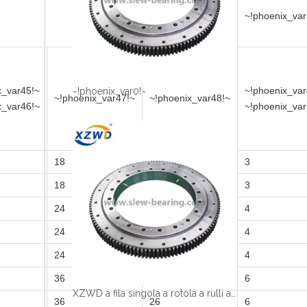
~!phoenix_var
x_var45!~
~!phoenix_var
~!phoenix_var0!~
~!phoenix_var47!~
~!phoenix_var48!~
x_var46!~
~!phoenix_var
18
18
3
18
18
3
24
20
4
24
20
4
24
22
4
36
24
6
XZWD a fila singola a rotola a rulli anello cuscinetto esterno per macchine noiose del tunnel
36
26
6