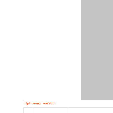
~!phoenix_var28!~