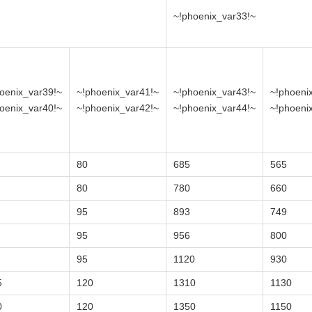
~!phoenix_var33!~
oenix_var39!~
~!phoenix_var41!~
~!phoenix_var43!~
~!phoeni
oenix_var40!~
~!phoenix_var42!~
~!phoenix_var44!~
~!phoeni
80
685
565
80
780
660
95
893
749
95
956
800
95
1120
930
5
120
1310
1130
0
120
1350
1150