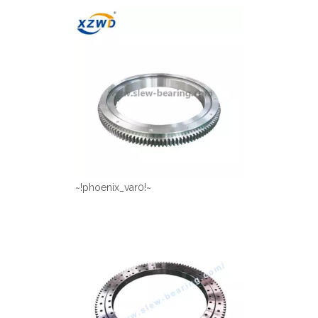
~!phoenix_var0!~