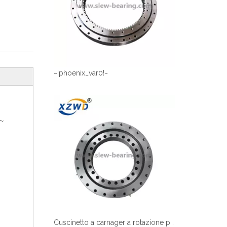
~!phoenix_var0!~
~
Cuscinetto a carnager a rotazione personalizzato ad alta precisione per macchinari rotanti