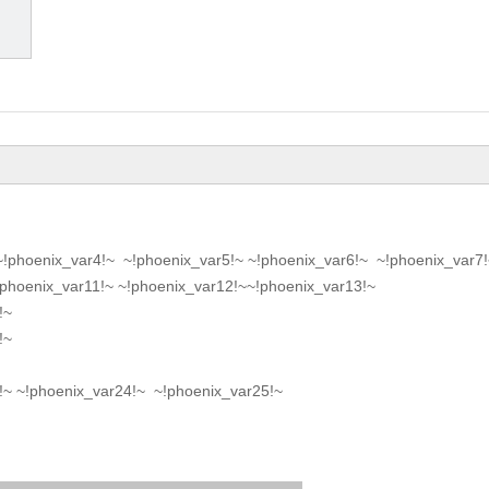
~!phoenix_var4!~
~!phoenix_var5!~
~!phoenix_var6!~
~!phoenix_var7!
!phoenix_var11!~
~!phoenix_var12!~
~!phoenix_var13!~
!~
!~
!~
~!phoenix_var24!~
~!phoenix_var25!~