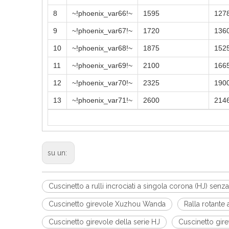
8
~!phoenix_var66!~
1595
127
9
~!phoenix_var67!~
1720
136
10
~!phoenix_var68!~
1875
152
11
~!phoenix_var69!~
2100
166
12
~!phoenix_var70!~
2325
190
13
~!phoenix_var71!~
2600
214
su un:
Cuscinetto a rulli incrociati a singola corona (HJ) senz
Cuscinetto girevole Xuzhou Wanda
Ralla rotante a
Cuscinetto girevole della serie HJ
Cuscinetto gir