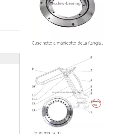
Cuscinetto a manicotto della flangia di tipo chiaro
~!phoenix_var0!~