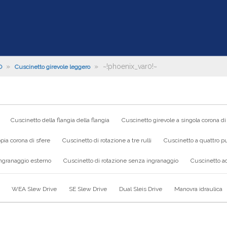
»
»
~!phoenix_var0!~
O
Cuscinetto girevole leggero
Cuscinetto della flangia della flangia
Cuscinetto girevole a singola corona di
pia corona di sfere
Cuscinetto di rotazione a tre rulli
Cuscinetto a quattro pu
ingranaggio esterno
Cuscinetto di rotazione senza ingranaggio
Cuscinetto ad
WEA Slew Drive
SE Slew Drive
Dual Sleis Drive
Manovra idraulica