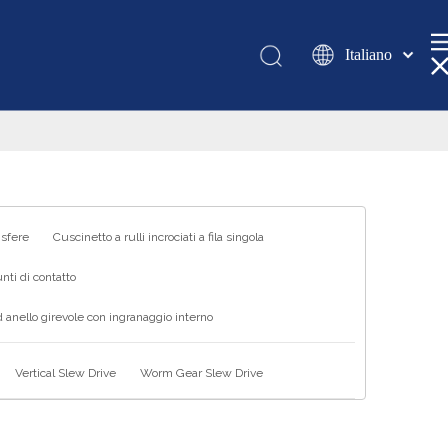
Italiano
Қазақша
românesc
Türk dili
Tiếng Việt
한국어
日本語
 sfere
Cuscinetto a rulli incrociati a fila singola
Deutsch
nti di contatto
Português
 anello girevole con ingranaggio interno
Español
Pусский
Vertical Slew Drive
Worm Gear Slew Drive
Français
العربية
English