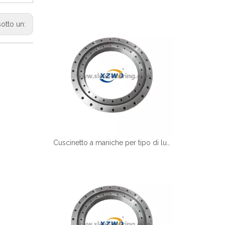
sotto un:
Cuscinetto a maniche per tipo di luce xzwd per la macchina per alimenti