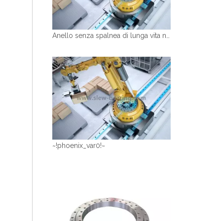
Anello senza spalnea di lunga vita non Gear Cuscinetto come per il palletizzatore di manipolatore robotico
~!phoenix_var0!~