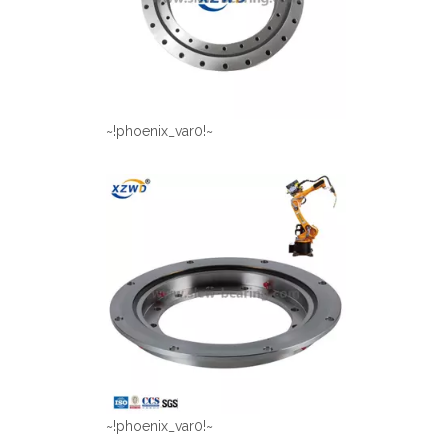
~!phoenix_var0!~
~!phoenix_var0!~