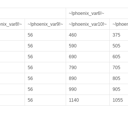
~!phoenix_var6!~
nix_var8!~
~!phoenix_var9!~
~!phoenix_var10!~
~!phoen
56
460
375
56
590
505
56
690
605
56
790
705
56
890
805
56
990
905
56
1140
1055