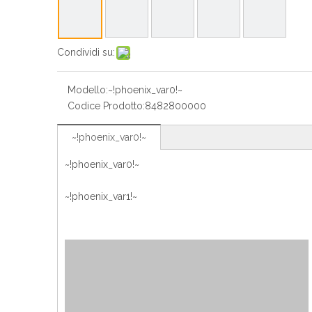
Condividi su:
Modello:
~!phoenix_var0!~
Codice Prodotto:
8482800000
~!phoenix_var0!~
~!phoenix_var0!~
~!phoenix_var1!~