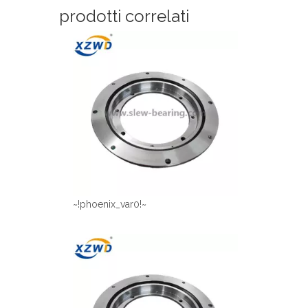
prodotti correlati
~!phoenix_var0!~