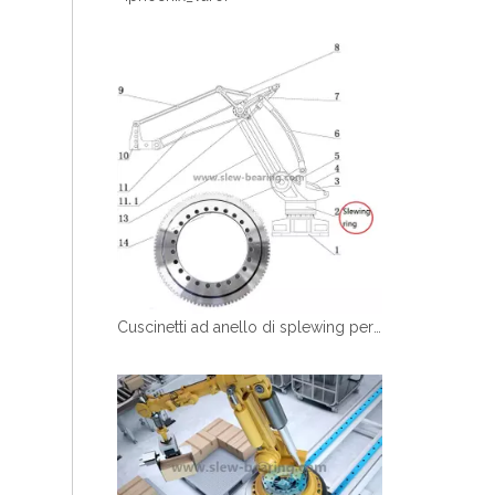
Cuscinetti ad anello di splewing personalizzato per palletier manipolatore robotico