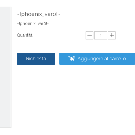
~!phoenix_var0!~
~!phoenix_var0!~
Quantità:
Richiesta
Aggiungere al carrello