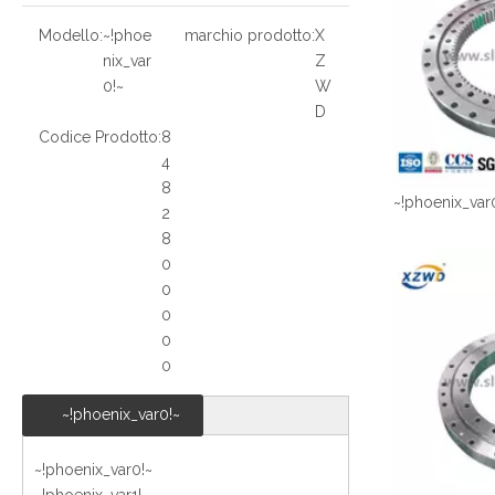
Modello:
~!phoe
marchio prodotto:
X
nix_var
Z
0!~
W
D
Codice Prodotto:
8
4
8
~!phoenix_var
2
8
0
0
0
0
0
~!phoenix_var0!~
~!phoenix_var0!~