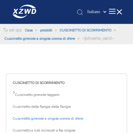
Italiano
Қазақша
românesc
Tu sei qui:
»
»
»
Casa
prodotti
CUSCINETTO DI SCORRIMENTO
»
~!phoenix_var0!~
Türk dili
Cuscinetto girevole a singola corona di sfere
Tiếng Việt
한국어
日本語
Deutsch
Português
CUSCINETTO DI SCORRIMENTO
Español
>
Cuscinetto girevole leggero
Pусский
Cuscinetto della flangia della flangia
Français
العربية
Cuscinetto girevole a singola corona di sfere
English
Cuscinetto a rulli incrociati a fila singola