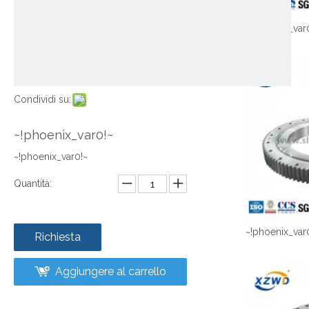
~!phoenix_var
Condividi su:
~!phoenix_var0!~
~!phoenix_var0!~
Quantità:
~!phoenix_var
Richiesta
Aggiungere al carrello