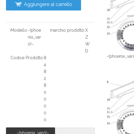
Aggiungere al carrello
Modello:
~!phoe
marchio prodotto:
X
nix_var
Z
0!~
W
D
~!phoenix_var
Codice Prodotto:
8
4
8
2
8
0
0
0
0
0
~!phoenix_var0!~