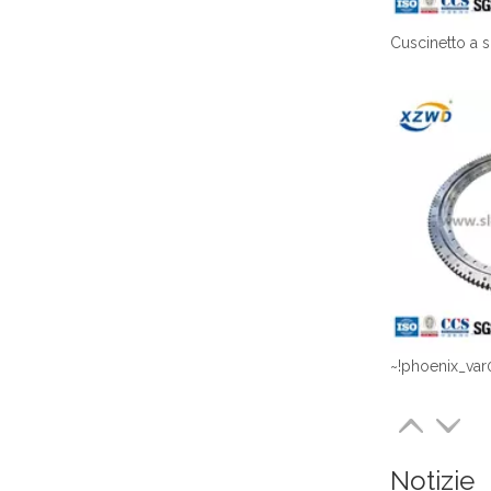
~!phoenix_var
Notizie