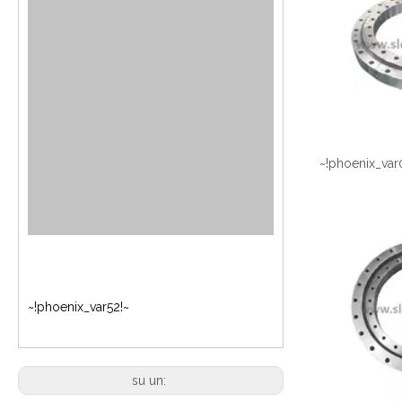
~!phoenix_var
~!phoenix_var52!~
su un: