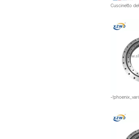
~!phoenix_var