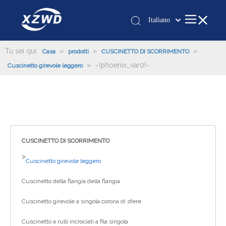
Italiano
Қазақша
românesc
Tu sei qui:
»
»
»
Casa
prodotti
CUSCINETTO DI SCORRIMENTO
»
~!phoenix_var0!~
Türk dili
Cuscinetto girevole leggero
Tiếng Việt
한국어
日本語
Deutsch
Português
CUSCINETTO DI SCORRIMENTO
Español
>
Cuscinetto girevole leggero
Pусский
Cuscinetto della flangia della flangia
Français
العربية
Cuscinetto girevole a singola corona di sfere
English
Cuscinetto a rulli incrociati a fila singola