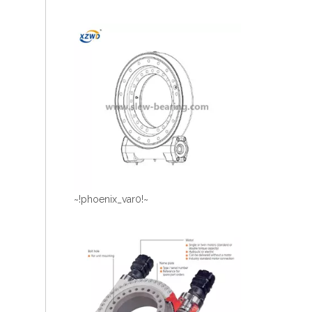
~!phoenix_var0!~