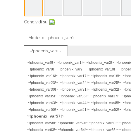
Condividi su:
Modello:
~!phoenix_var0!~
~!phoenix_var0!~
~!phoenix_var0!~ ~!phoenix_var1!~ ~!phoenix_var2!~ ~!phoeni
~!phoenix_var8!~ ~!phoenix_var9!~ ~!phoenix_var10!~ ~!phoen
~!phoenix_var16!~ ~!phoenix_var17!~ ~!phoenix_var18!~ ~!ph
~!phoenix_var23!~ ~!phoenix_var24!~ ~!phoenix_var25!~ ~!ph
~!phoenix_var30!~ ~!phoenix_var31!~ ~!phoenix_var32!~ ~!ph
~!phoenix_var35!~ ~!phoenix_var36!~ ~!phoenix_var37!~ ~!pho
~!phoenix_var43!~ ~!phoenix_var44!~ ~!phoenix_var45!~ ~!ph
~!phoenix_var50!~ ~!phoenix_var51!~ ~!phoenix_var52!~ ~!ph
~!phoenix_var57!~
~!phoenix_var58!~ ~!phoenix_var59!~ ~!phoenix_var60!~ ~!phoe
~!phoenix_var63!~ ~!phoenix_var64!~ ~!phoenix_var65!~ ~!phoe