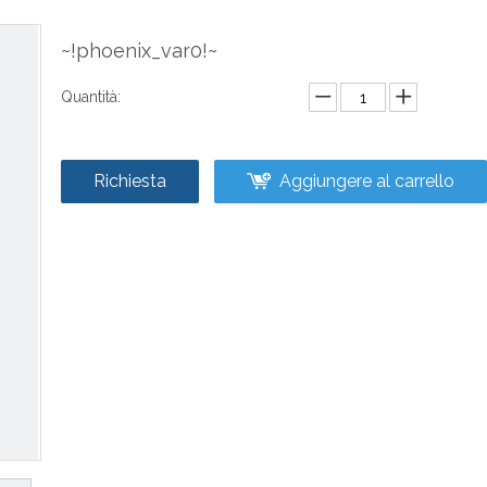
~!phoenix_var0!~
Quantità:
Richiesta
Aggiungere al carrello