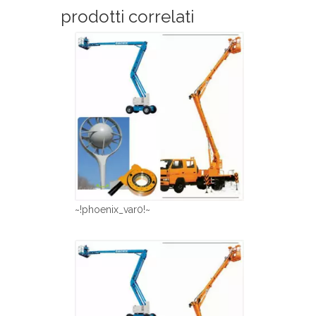
prodotti correlati
~!phoenix_var0!~