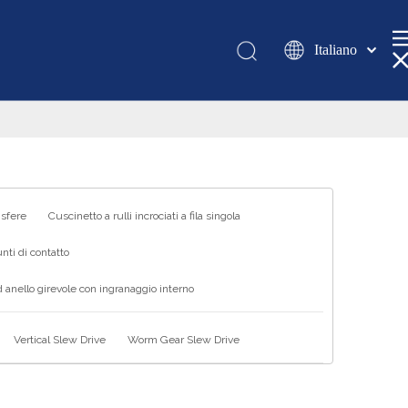
Italiano
Қазақша
românesc
Türk dili
Tiếng Việt
한국어
日本語
 sfere
Cuscinetto a rulli incrociati a fila singola
Deutsch
nti di contatto
Português
 anello girevole con ingranaggio interno
Español
Pусский
Vertical Slew Drive
Worm Gear Slew Drive
Français
العربية
English