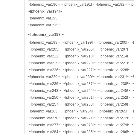
~!phoenix_var190!~ ~!phoenix_var191!~ ~!phoenix_var192!~ ~!
~!phoenix_var194!~
~!phoenix_var195!~
~!phoenix_var196!~
~!phoenix_var197!~
~!phoenix_var198!~ ~!phoenix_var199!~ ~!phoenix_var200!~ ~
~!phoenix_var205!~ ~!phoenix_var206!~ ~!phoenix_var207!~ ~
~!phoenix_var212!~ ~!phoenix_var213!~ ~!phoenix_var214!~ ~
~!phoenix_var219!~ ~!phoenix_var220!~ ~!phoenix_var221!~ ~
~!phoenix_var226!~ ~!phoenix_var227!~ ~!phoenix_var228!~
~!phoenix_var229!~ ~!phoenix_var230!~ ~!phoenix_var231!~ ~
~!phoenix_var236!~ ~!phoenix_var237!~ ~!phoenix_var238!~ ~
~!phoenix_var243!~ ~!phoenix_var244!~ ~!phoenix_var245!~ ~
~!phoenix_var250!~ ~!phoenix_var251!~ ~!phoenix_var252!~ ~
~!phoenix_var257!~ ~!phoenix_var258!~ ~!phoenix_var259!~ ~
~!phoenix_var263!~ ~!phoenix_var264!~ ~!phoenix_var265!~ ~
~!phoenix_var270!~ ~!phoenix_var271!~ ~!phoenix_var272!~ ~
~!phoenix_var277!~ ~!phoenix_var278!~ ~!phoenix_var279!~ ~
~!phoenix_var284!~ ~!phoenix_var285!~ ~!phoenix_var286!~ ~