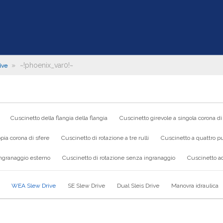
»
~!phoenix_var0!~
ive
Cuscinetto della flangia della flangia
Cuscinetto girevole a singola corona di
pia corona di sfere
Cuscinetto di rotazione a tre rulli
Cuscinetto a quattro pu
ingranaggio esterno
Cuscinetto di rotazione senza ingranaggio
Cuscinetto ad
WEA Slew Drive
SE Slew Drive
Dual Sleis Drive
Manovra idraulica