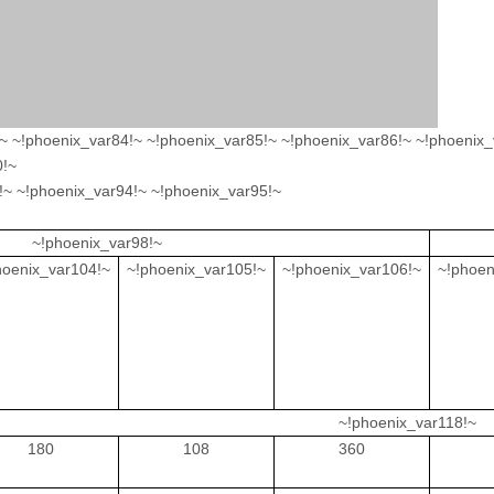
~ ~!phoenix_var84!~ ~!phoenix_var85!~ ~!phoenix_var86!~ ~!phoenix_
0!~
!~ ~!phoenix_var94!~ ~!phoenix_var95!~
~!phoenix_var98!~
hoenix_var104!~
~!phoenix_var105!~
~!phoenix_var106!~
~!phoen
~!phoenix_var118!~
180
108
360