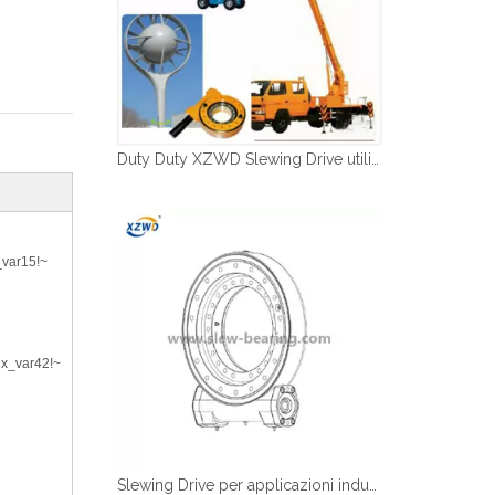
Duty Duty XZWD Slewing Drive utilizzato nei veicoli a piattaforma aerea
_var15!~
ix_var42!~
Slewing Drive per applicazioni industriali e OEM | Spedizione veloce | Xzwd