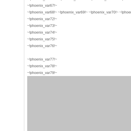
~!phoenix_var67!~
~!phoenix_var68!~ ~!phoenix_var69!~ ~!phoenix_var70!~ ~!phoe
~!phoenix_var72!~
~!phoenix_var73!~
~!phoenix_var74!~
~!phoenix_var75!~
~!phoenix_var76!~
~!phoenix_var77!~
~!phoenix_var78!~
~!phoenix_var79!~