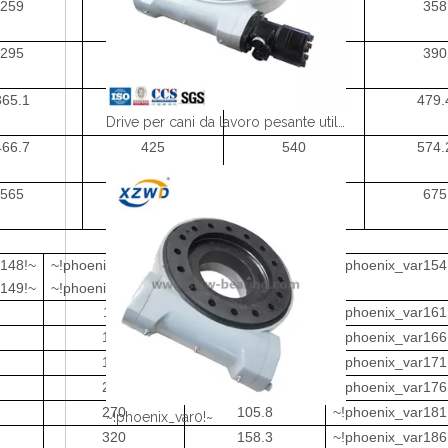
259
229
310
358
295
265
342
390
365.1
332
430
479.
Drive per cani da lavoro pesante utilizzato nei veicoli della piattaforma
466.7
425
540
574.
565
525
630
675
r148!~
~!phoenix_var150!~
~!phoenix_var152!~
~!phoenix_var154
r149!~
~!phoenix_var151!~
~!phoenix_var153!~
110
38.7
~!phoenix_var161
140
43
~!phoenix_var166
190
48
~!phoenix_var171
220
72.3
~!phoenix_var176
270
105.8
~!phoenix_var181
~!phoenix_var0!~
320
158.3
~!phoenix_var186