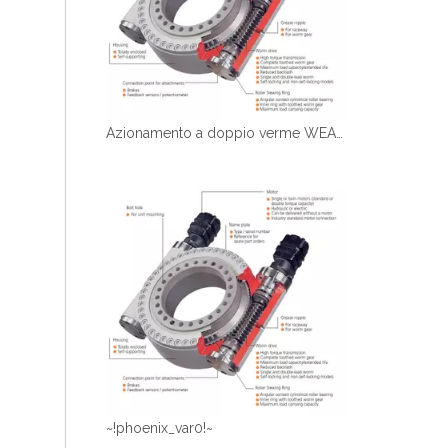
Azionamento a doppio verme WEA17 per la macchina
~!phoenix_var0!~