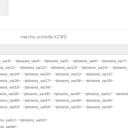
marchio prodotto:
XZWD
x_var3!~ ~!phoenix_var4!~ ~!phoenix_var5!~ ~!phoenix_var6!~ ~!phoenix_var7!~
ix_var11!~ ~!phoenix_var12!~ ~!phoenix_var13!~ ~!phoenix_var14!~ ~!phoenix
oenix_var19!~ ~!phoenix_var20!~ ~!phoenix_var21!~ ~!phoenix_var22!~
oenix_var26!~ ~!phoenix_var27!~ ~!phoenix_var28!~ ~!phoenix_var29!~
oenix_var33!~ ~!phoenix_var34!~
enix_var38!~ ~!phoenix_var39!~ ~!phoenix_var40!~ ~!phoenix_var41!~ ~!phoen
oenix_var46!~ ~!phoenix_var47!~ ~!phoenix_var48!~ ~!phoenix_var49!~
oenix_var53!~ ~!phoenix_var54!~ ~!phoenix_var55!~ ~!phoenix_var56!~
nix_var61!~ ~!phoenix_var62!~
nix_var66!~