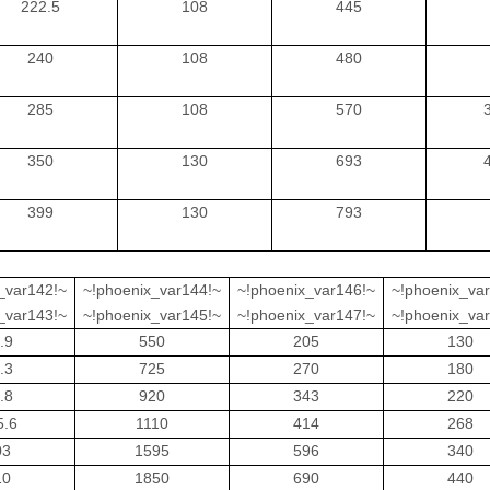
222.5
108
445
240
108
480
285
108
570
350
130
693
399
130
793
_var142!~
~!phoenix_var144!~
~!phoenix_var146!~
~!phoenix_va
_var143!~
~!phoenix_var145!~
~!phoenix_var147!~
~!phoenix_va
.9
550
205
130
.3
725
270
180
.8
920
343
220
5.6
1110
414
268
03
1595
596
340
10
1850
690
440