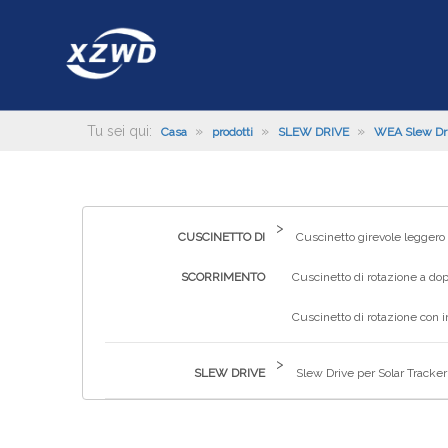
Tu sei qui:
»
»
»
Casa
prodotti
SLEW DRIVE
WEA Slew Dr
>
CUSCINETTO DI
Cuscinetto girevole leggero
SCORRIMENTO
Cuscinetto di rotazione a dop
Cuscinetto di rotazione con 
>
SLEW DRIVE
Slew Drive per Solar Tracker