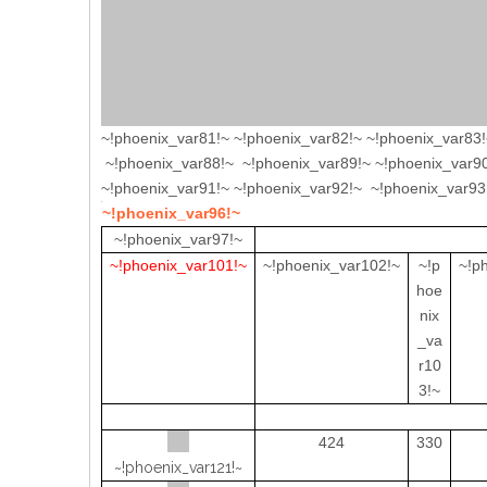
~!phoenix_var81!~ ~!phoenix_var82!~ ~!phoenix_var83!
~!phoenix_var88!~ ~!phoenix_var89!~ ~!phoenix_var9
~!phoenix_var91!~ ~!phoenix_var92!~ ~!phoenix_var93
~!phoenix_var96!~
~!phoenix_var97!~
~!phoenix_var101!~
~!phoenix_var102!~
~!p
~!p
hoe
nix
_va
r10
3!~
424
330
~!phoenix_var121!~