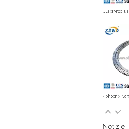
~!phoenix_var
Notizie