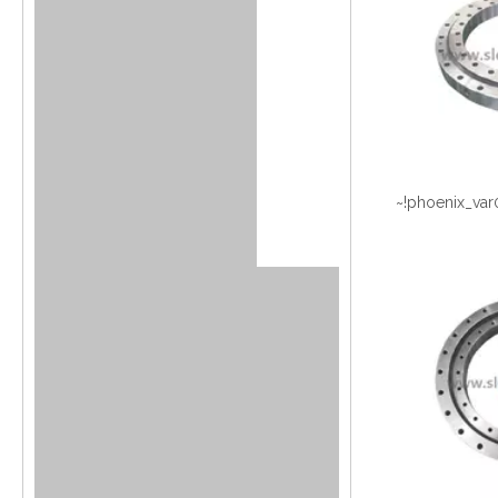
~!phoenix_var