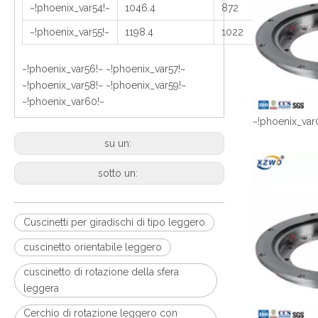
~!phoenix_var54!~
1046.4
872
~!phoenix_var55!~
1198.4
1022
~!phoenix_var56!~ ~!phoenix_var57!~
~!phoenix_var58!~ ~!phoenix_var59!~
~!phoenix_var60!~
~!phoenix_var
su un:
sotto un:
Cuscinetti per giradischi di tipo leggero
cuscinetto orientabile leggero
cuscinetto di rotazione della sfera
leggera
Cerchio di rotazione leggero con