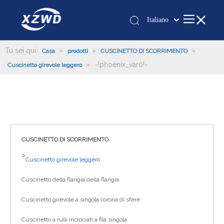
Italiano
Қазақша
românesc
Tu sei qui:
»
»
»
Casa
prodotti
CUSCINETTO DI SCORRIMENTO
»
~!phoenix_var0!~
Türk dili
Cuscinetto girevole leggero
Tiếng Việt
한국어
日本語
Deutsch
Português
CUSCINETTO DI SCORRIMENTO
Español
>
Cuscinetto girevole leggero
Pусский
Cuscinetto della flangia della flangia
Français
العربية
Cuscinetto girevole a singola corona di sfere
English
Cuscinetto a rulli incrociati a fila singola