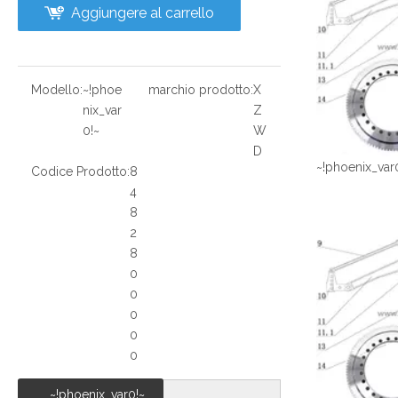
Aggiungere al carrello
Modello:
~!phoe
marchio prodotto:
X
nix_var
Z
0!~
W
D
~!phoenix_var
Codice Prodotto:
8
4
8
2
8
0
0
0
0
0
~!phoenix_var0!~