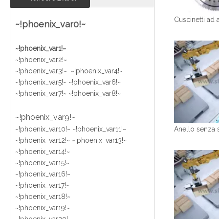
~!phoenix_var0!~
~!phoenix_var1!~
~!phoenix_var2!~
~!phoenix_var3!~ ~!phoenix_var4!~
~!phoenix_var5!~ ~!phoenix_var6!~
~!phoenix_var7!~ ~!phoenix_var8!~
~!phoenix_var9!~
~!phoenix_var10!~ ~!phoenix_var11!~
~!phoenix_var12!~ ~!phoenix_var13!~
~!phoenix_var14!~
~!phoenix_var15!~
~!phoenix_var16!~
~!phoenix_var17!~
~!phoenix_var18!~
~!phoenix_var19!~