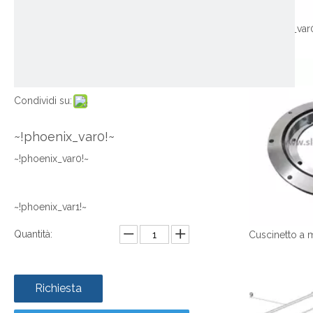
~!phoenix_var
Condividi su:
~!phoenix_var0!~
~!phoenix_var0!~
~!phoenix_var1!~
Quantità:
Richiesta