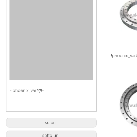
~!phoenix_var
~!phoenix_var27!~
su un:
sotto un: