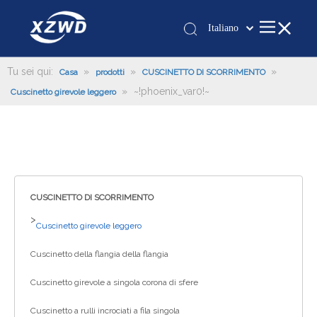
Italiano
Қазақша
românesc
Tu sei qui:
»
»
»
Casa
prodotti
CUSCINETTO DI SCORRIMENTO
»
~!phoenix_var0!~
Türk dili
Cuscinetto girevole leggero
Tiếng Việt
한국어
日本語
Deutsch
Português
CUSCINETTO DI SCORRIMENTO
Español
>
Cuscinetto girevole leggero
Pусский
Cuscinetto della flangia della flangia
Français
العربية
Cuscinetto girevole a singola corona di sfere
English
Cuscinetto a rulli incrociati a fila singola