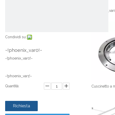
~!phoenix_var
Condividi su:
~!phoenix_var0!~
~!phoenix_var0!~
~!phoenix_var1!~
Quantità:
Richiesta