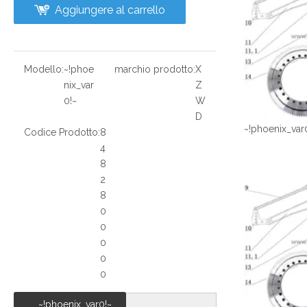
Aggiungere al carrello
Modello:
~!phoe
marchio prodotto:
X
nix_var
Z
0!~
W
D
~!phoenix_var
Codice Prodotto:
8
4
8
2
8
0
0
0
0
0
~!phoenix_var0!~