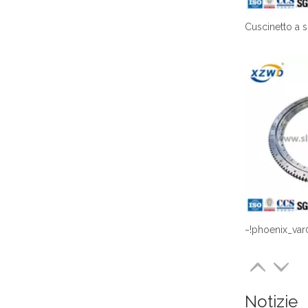
~!phoenix_var
Notizie