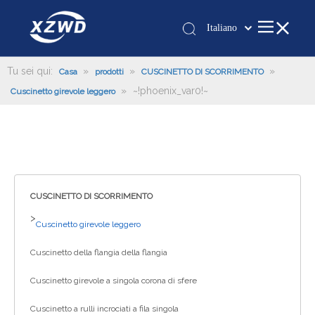
Italiano
Қазақша
românesc
Tu sei qui:
»
»
»
Casa
prodotti
CUSCINETTO DI SCORRIMENTO
»
~!phoenix_var0!~
Türk dili
Cuscinetto girevole leggero
Tiếng Việt
한국어
日本語
Deutsch
Português
CUSCINETTO DI SCORRIMENTO
Español
>
Cuscinetto girevole leggero
Pусский
Cuscinetto della flangia della flangia
Français
العربية
Cuscinetto girevole a singola corona di sfere
English
Cuscinetto a rulli incrociati a fila singola