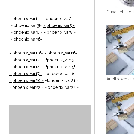
~!phoenix_var1!~ ~!phoenix_var2!~
~!phoenix_var3!~
~!phoenix_var5!~
~!phoenix_var6!~
~!phoenix_var8!~
~!phoenix_var9!~
~!phoenix_var10!~ ~!phoenix_var11!~
~!phoenix_var12!~ ~!phoenix_var13!~
~!phoenix_var14!~ ~!phoenix_var15!~
~!phoenix_var17!~
~!phoenix_var18!~
~!phoenix_var20!~
~!phoenix_var21!~
~!phoenix_var22!~ ~!phoenix_var23!~