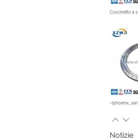
~!phoenix_var
Notizie