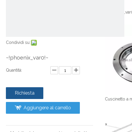
~!phoenix_var
Condividi su:
~!phoenix_var0!~
Quantità:
Richiesta
Aggiungere al carrello