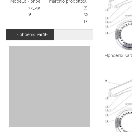
Modello:
~!phoe
marchio prodotto:
X
nix_var
Z
0!~
W
D
~!phoenix_var0!~
~!phoenix_var