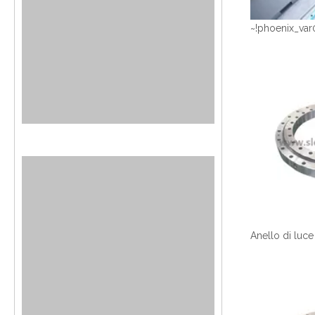
~!phoenix_var