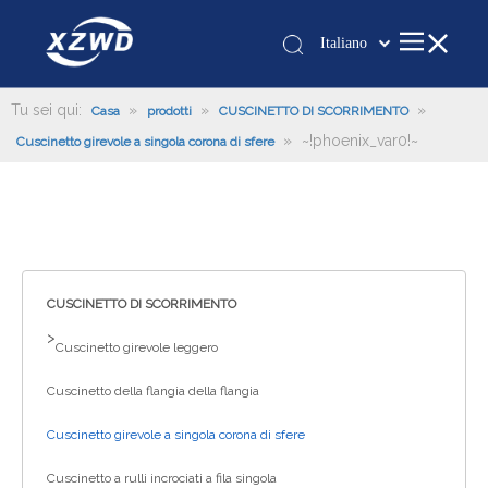
Italiano
Қазақша
românesc
Tu sei qui:
»
»
»
Casa
prodotti
CUSCINETTO DI SCORRIMENTO
»
~!phoenix_var0!~
Türk dili
Cuscinetto girevole a singola corona di sfere
Tiếng Việt
한국어
日本語
Deutsch
Português
CUSCINETTO DI SCORRIMENTO
Español
>
Cuscinetto girevole leggero
Pусский
Cuscinetto della flangia della flangia
Français
العربية
Cuscinetto girevole a singola corona di sfere
English
Cuscinetto a rulli incrociati a fila singola