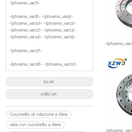
~!phoenix_var7!~
~!phoenix_var8!~ ~!phoenix_var9!~
~!phoenix_var10!~ ~!phoenix_var11!~
~!phoenix_var12!~ ~!phoenix_var13!~
~!phoenix_var14!~ ~!phoenix_var15!~
~!phoenix_var
~!phoenix_var17!~
~!phoenix_var18!~
~!phoenix_var20!~
su un:
sotto un:
Cuscinetto di rotazione a sfera
ralla con cuscinetto a sfera
~!phoenix_var