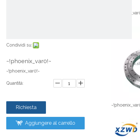
~!phoenix_var
Condividi su:
~!phoenix_var0!~
~!phoenix_var0!~
Quantità:
~!phoenix_var
Richiesta
Aggiungere al carrello