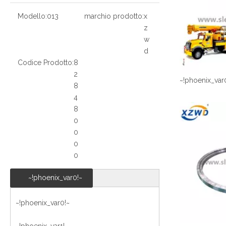
Modello:
013
marchio prodotto:
x
z
w
d
Codice Prodotto:
8
2
~!phoenix_var
8
4
8
0
0
0
0
~!phoenix_var0!~
~!phoenix_var0!~