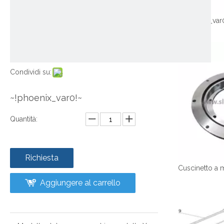
~!phoenix_var
Condividi su:
~!phoenix_var0!~
Quantità:
Richiesta
Aggiungere al carrello