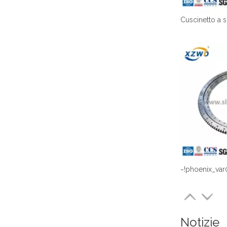
~!phoenix_var
Notizie