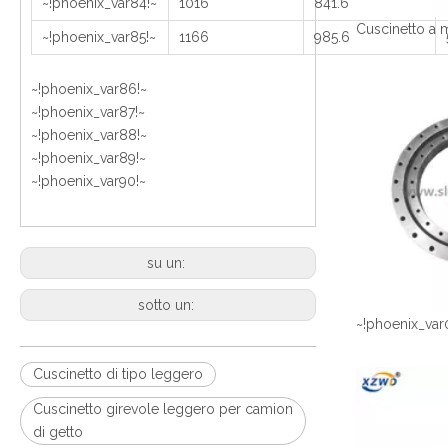
~!phoenix_var84!~
1016
841.6
~!phoenix_var85!~
1166
985.6
~!phoenix_var86!~
~!phoenix_var87!~
~!phoenix_var88!~
~!phoenix_var89!~
~!phoenix_var90!~
su un:
sotto un:
~!phoenix_var
Cuscinetto di tipo leggero
Cuscinetto girevole leggero per camion
di getto