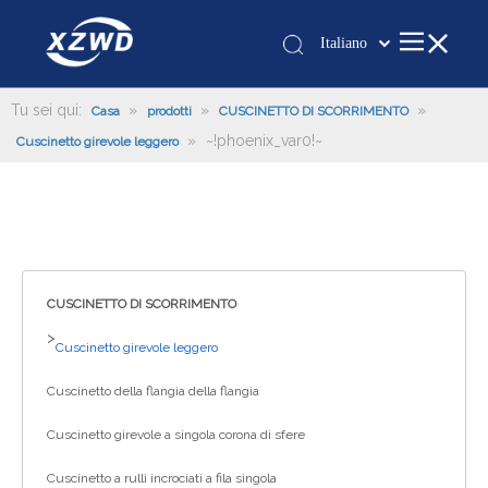
Italiano
Қазақша
românesc
Tu sei qui:
»
»
»
Casa
prodotti
CUSCINETTO DI SCORRIMENTO
»
~!phoenix_var0!~
Türk dili
Cuscinetto girevole leggero
Tiếng Việt
한국어
日本語
Deutsch
Português
CUSCINETTO DI SCORRIMENTO
Español
>
Cuscinetto girevole leggero
Pусский
Cuscinetto della flangia della flangia
Français
العربية
Cuscinetto girevole a singola corona di sfere
English
Cuscinetto a rulli incrociati a fila singola