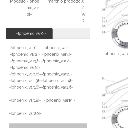
Modello:
~!phoe
marchio prodotto:
X
nix_var
Z
0!~
W
D
~!phoenix_var0!~
~!phoenix_var0!~ ~!phoenix_var1!~
~!phoenix_var
~!phoenix_var2!~
~!phoenix_var4!~
~!phoenix_var5!~
~!phoenix_var7!~
~!phoenix_var8!~
~!phoenix_var10!~
~!phoenix_var11!~
~!phoenix_var13!~
~!phoenix_var14!~
~!phoenix_var16!~
~!phoenix_var17!~
~!phoenix_var18!~ ~!phoenix_var19!~
~!phoenix_var20!~