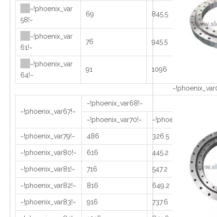
~!phoenix_var
69
845.5
58!~
~!phoenix_var
76
945.5
61!~
~!phoenix_var
91
1096
64!~
~!phoenix_var
~!phoenix_var68!~
~!phoenix_var67!~
~!phoenix_var70!~
~!phoenix_var71!~
~!phoenix_var79!~
486
326.5
~!phoenix_var80!~
616
445.2
~!phoenix_var81!~
716
547.2
~!phoenix_var82!~
816
649.2
~!phoenix_var83!~
916
737.6