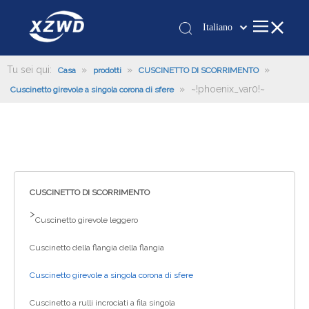
Italiano
Қазақша
românesc
Tu sei qui:
»
»
»
Casa
prodotti
CUSCINETTO DI SCORRIMENTO
»
~!phoenix_var0!~
Türk dili
Cuscinetto girevole a singola corona di sfere
Tiếng Việt
한국어
日本語
Deutsch
Português
CUSCINETTO DI SCORRIMENTO
Español
>
Cuscinetto girevole leggero
Pусский
Cuscinetto della flangia della flangia
Français
العربية
Cuscinetto girevole a singola corona di sfere
English
Cuscinetto a rulli incrociati a fila singola