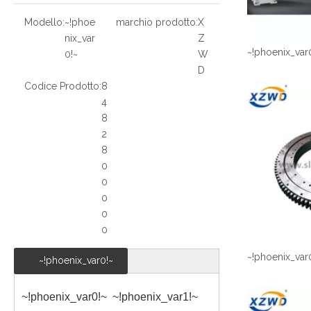
Modello:
~!phoe
marchio prodotto:
X
nix_var
Z
~!phoenix_var
0!~
W
D
Codice Prodotto:
8
4
8
2
8
0
0
0
0
0
~!phoenix_var
~!phoenix_var0!~
~!phoenix_var0!~
~!phoenix_var1!~