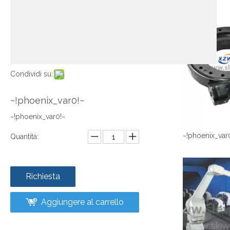
Condividi su:
~!phoenix_var0!~
~!phoenix_var0!~
~!phoenix_var
Quantità:
Richiesta
Aggiungere al carrello