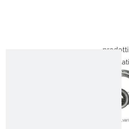
prodotti
correlat
~!phoenix_var