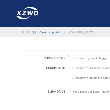
Tu sei qui:
»
»
~!phoenix_var0!~
Casa
prodotti
>
CUSCINETTO DI
Cuscinetto girevole leggero
SCORRIMENTO
Cuscinetto di rotazione a dop
Cuscinetto di rotazione con 
>
SLEW DRIVE
Slew Drive per Solar Tracker