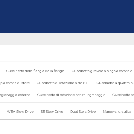
Cuscinetto della flangia della flangia
Cuscinetto girevole a singola corona di
pia corona di sfere
Cuscinetto di rotazione a tre rulli
Cuscinetto a quattro pu
ingranaggio esterno
Cuscinetto di rotazione senza ingranaggio
Cuscinetto ad
WEA Slew Drive
SE Slew Drive
Dual Sleis Drive
Manovra idraulica