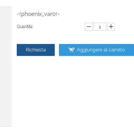
~!phoenix_var0!~
Quantità:
Richiesta
Aggiungere al carrello