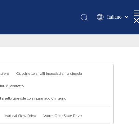
Italiano
Қазақша
românesc
Türk dili
Tiếng Việt
한국어
日本語
 sfere
Cuscinetto a rulli incrociati a fila singola
Deutsch
nti di contatto
Português
 anello girevole con ingranaggio interno
Español
Pусский
Vertical Slew Drive
Worm Gear Slew Drive
Français
العربية
English