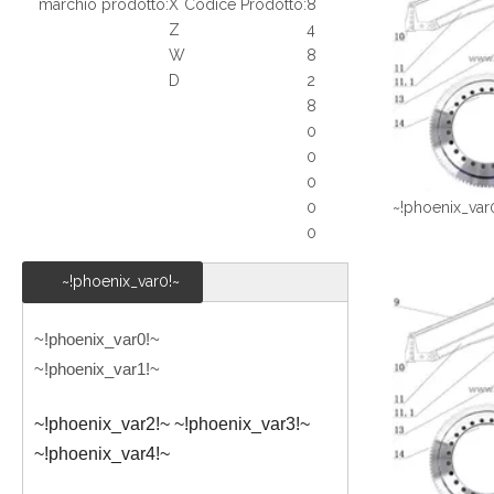
marchio prodotto:
X
Codice Prodotto:
8
Z
4
W
8
D
2
8
0
0
0
~!phoenix_var
0
0
~!phoenix_var0!~
~!phoenix_var0!~
~!phoenix_var1!~
~!phoenix_var2!~ ~!phoenix_var3!~
~!phoenix_var4!~