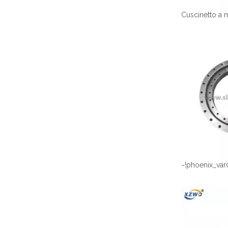
~!phoenix_var