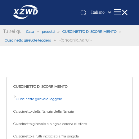
Italiano
Қазақша
românesc
Tu sei qui:
»
»
»
Casa
prodotti
CUSCINETTO DI SCORRIMENTO
»
~!phoenix_var0!~
Türk dili
Cuscinetto girevole leggero
Tiếng Việt
한국어
日本語
Deutsch
Português
CUSCINETTO DI SCORRIMENTO
Español
>
Cuscinetto girevole leggero
Pусский
Cuscinetto della flangia della flangia
Français
العربية
Cuscinetto girevole a singola corona di sfere
English
Cuscinetto a rulli incrociati a fila singola