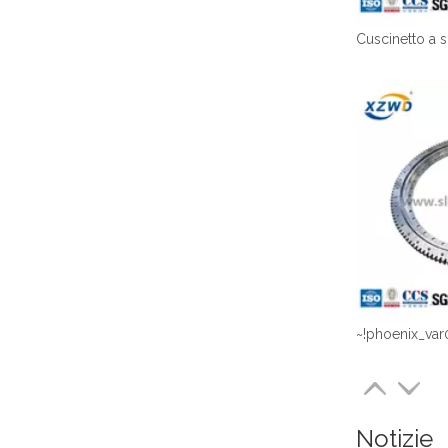
~!phoenix_var
Notizie