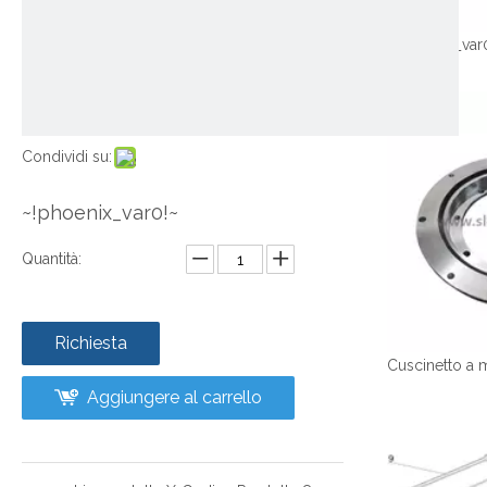
~!phoenix_var
Condividi su:
~!phoenix_var0!~
Quantità:
Richiesta
Aggiungere al carrello