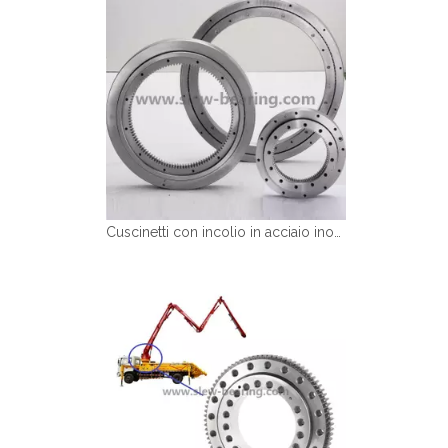
Cuscinetti con incolio in acciaio inossidabile resistenza alla ruggine e corrosione più forte