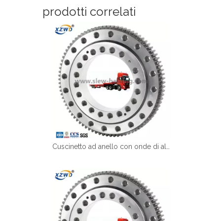
prodotti correlati
Cuscinetto ad anello con onde di alta qualità XZWD per rimorchio a tavola rota