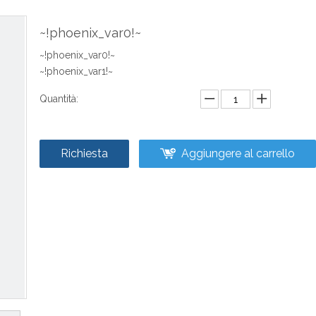
~!phoenix_var0!~
~!phoenix_var0!~
~!phoenix_var1!~
Quantità:
Richiesta
Aggiungere al carrello