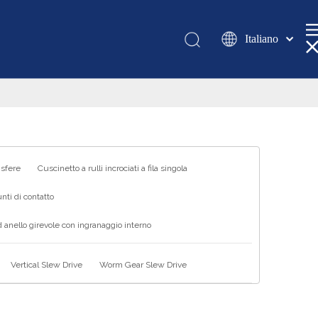
Italiano
Қазақша
românesc
Türk dili
Tiếng Việt
한국어
日本語
 sfere
Cuscinetto a rulli incrociati a fila singola
Deutsch
nti di contatto
Português
 anello girevole con ingranaggio interno
Español
Pусский
Vertical Slew Drive
Worm Gear Slew Drive
Français
العربية
English