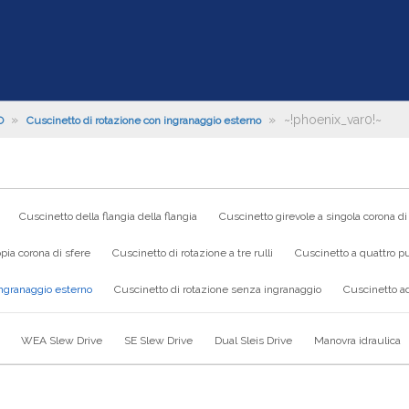
»
»
~!phoenix_var0!~
O
Cuscinetto di rotazione con ingranaggio esterno
Cuscinetto della flangia della flangia
Cuscinetto girevole a singola corona di
pia corona di sfere
Cuscinetto di rotazione a tre rulli
Cuscinetto a quattro pu
ingranaggio esterno
Cuscinetto di rotazione senza ingranaggio
Cuscinetto ad
WEA Slew Drive
SE Slew Drive
Dual Sleis Drive
Manovra idraulica