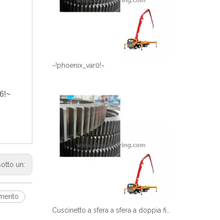
~!phoenix_var0!~
6!~
sotto un:
amento
Cuscinetto a sfera a sfera a doppia fila di alta qualità per camion della pompa