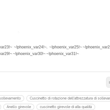
var23!~
~!phoenix_var24!~
.
~!phoenix_var25!~
~!phoenix_var2
var29!~
~!phoenix_var30!~
~!phoenix_var31!~
i sollevamento
Cuscinetto di rotazione dell'attrezzatura di sollev
Anello girevole
cuscinetto girevole di alta qualità