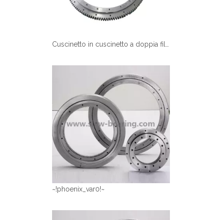
Cuscinetto in cuscinetto a doppia fila a doppia fila per miscelazione della pompa per pompa anello di giradischi utilizzato
~!phoenix_var0!~