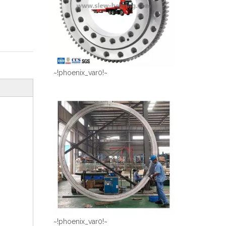
~!phoenix_var0!~
~!phoenix_var0!~