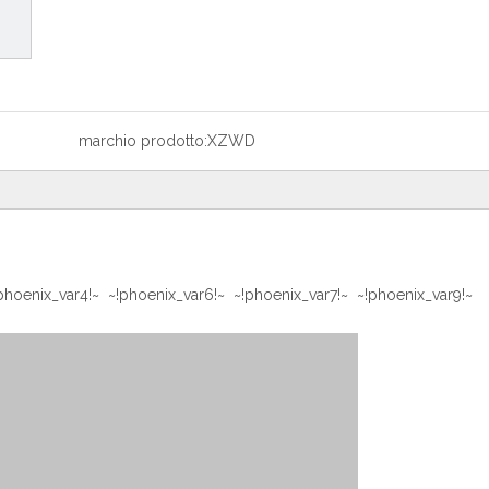
marchio prodotto:
XZWD
!phoenix_var4!~
~!phoenix_var6!~
~!phoenix_var7!~
~!phoenix_var9!~