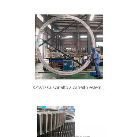
XZWD Cuscinetto a carrello esterno a sfera a fila singola 011.60.2800