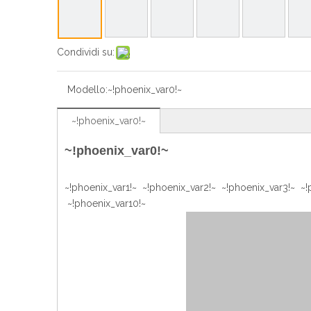
Condividi su:
Modello:
~!phoenix_var0!~
~!phoenix_var0!~
~!phoenix_var0!~
~!phoenix_var1!~ ~!phoenix_var2!~ ~!phoenix_var3!~ ~
~!phoenix_var10!~