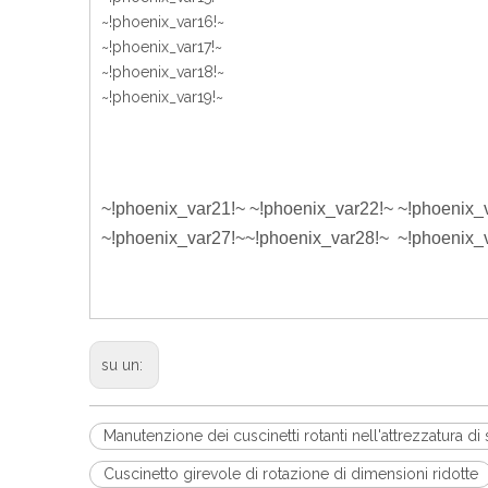
~!phoenix_var16!~
~!phoenix_var17!~
~!phoenix_var18!~
~!phoenix_var19!~
~!phoenix_var21!~
~!phoenix_var22!~
~!phoenix_
~!phoenix_var27!~
~!phoenix_var28!~
~!phoenix_
su un:
Manutenzione dei cuscinetti rotanti nell'attrezzatura d
Cuscinetto girevole di rotazione di dimensioni ridotte