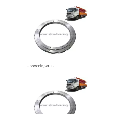
~!phoenix_var0!~