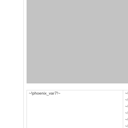
~!phoenix_var7!~
~
~
~
~
~
~