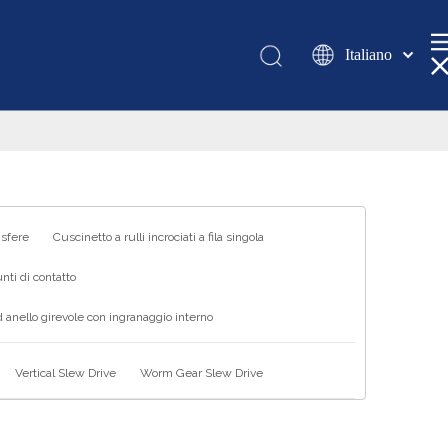
Italiano
Қазақша
românesc
Türk dili
Tiếng Việt
한국어
日本語
 sfere
Cuscinetto a rulli incrociati a fila singola
Deutsch
nti di contatto
Português
 anello girevole con ingranaggio interno
Español
Pусский
Vertical Slew Drive
Worm Gear Slew Drive
Français
العربية
English