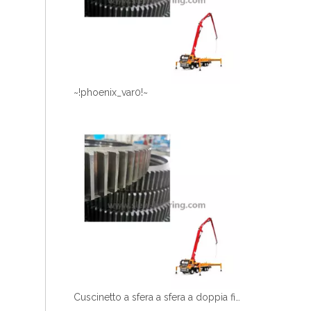
~!phoenix_var0!~
Cuscinetto a sfera a sfera a doppia fila di alta qualità per camion della pompa