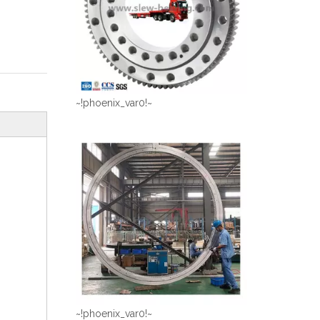
~!phoenix_var0!~
~!phoenix_var0!~