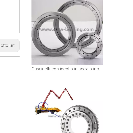
sotto un:
Cuscinetti con incolio in acciaio inossidabile resistenza alla ruggine e corrosione più forte