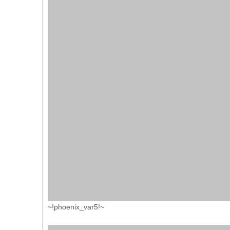
~!phoenix_var5!~