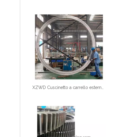
XZWD Cuscinetto a carrello esterno a sfera a fila singola 011.60.2800