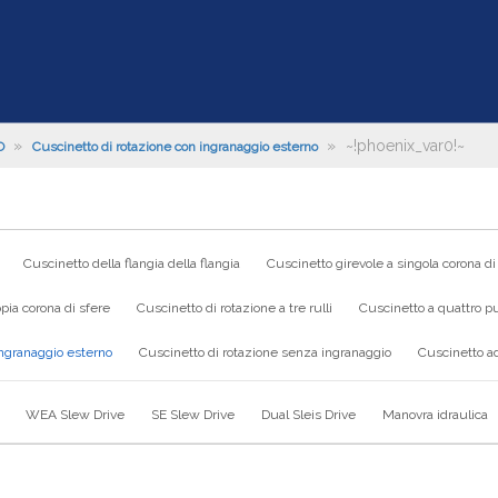
»
»
~!phoenix_var0!~
O
Cuscinetto di rotazione con ingranaggio esterno
Cuscinetto della flangia della flangia
Cuscinetto girevole a singola corona di
pia corona di sfere
Cuscinetto di rotazione a tre rulli
Cuscinetto a quattro pu
ingranaggio esterno
Cuscinetto di rotazione senza ingranaggio
Cuscinetto ad
WEA Slew Drive
SE Slew Drive
Dual Sleis Drive
Manovra idraulica