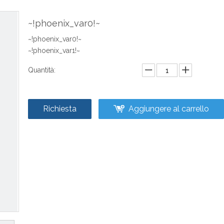
~!phoenix_var0!~
~!phoenix_var0!~
~!phoenix_var1!~
Quantità:
Richiesta
Aggiungere al carrello