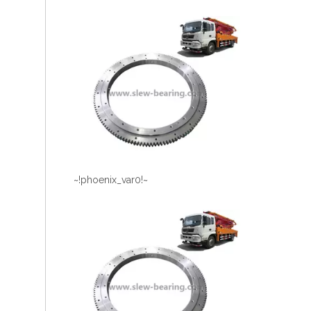
~!phoenix_var0!~