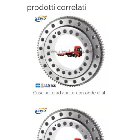
prodotti correlati
Cuscinetto ad anello con onde di alta qualità XZWD per rimorchio a tavola rota