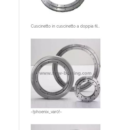
Cuscinetto in cuscinetto a doppia fila a doppia fila per miscelazione della pompa per pompa anello di giradischi utilizzato
~!phoenix_var0!~