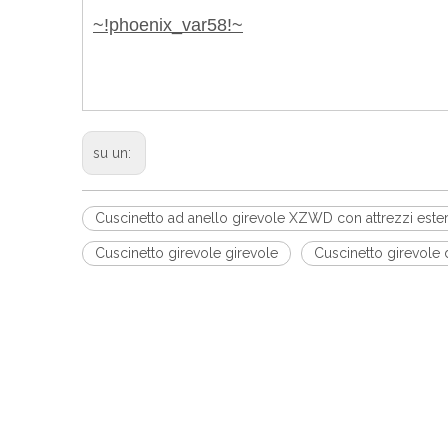
~!phoenix_var58!~
su un:
Cuscinetto ad anello girevole XZWD con attrezzi ester
Cuscinetto girevole girevole
Cuscinetto girevole d