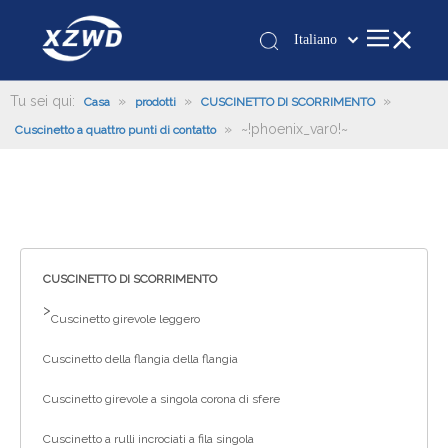
Italiano
Қазақша
românesc
Tu sei qui:
»
»
»
Casa
prodotti
CUSCINETTO DI SCORRIMENTO
»
~!phoenix_var0!~
Türk dili
Cuscinetto a quattro punti di contatto
Tiếng Việt
한국어
日本語
Deutsch
Português
CUSCINETTO DI SCORRIMENTO
Español
>
Cuscinetto girevole leggero
Pусский
Cuscinetto della flangia della flangia
Français
العربية
Cuscinetto girevole a singola corona di sfere
English
Cuscinetto a rulli incrociati a fila singola