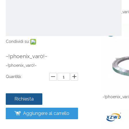
~!phoenix_var
Condividi su:
~!phoenix_var0!~
~!phoenix_var0!~
Quantità:
~!phoenix_var
Richiesta
Aggiungere al carrello