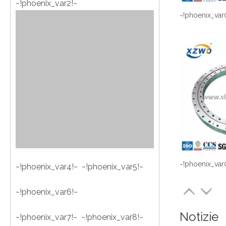
~!phoenix_var2!~
~!phoenix_var
~!phoenix_var
~!phoenix_var4!~ ~!phoenix_var5!~
~!phoenix_var6!~
Notizie
~!phoenix_var7!~ ~!phoenix_var8!~