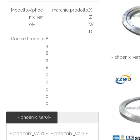
Modello:
~!phoe
marchio prodotto:
X
nix_var
Z
0!~
W
D
Codice Prodotto:
8
4
8
~!phoenix_var
2
8
0
0
0
0
0
~!phoenix_var0!~
~!phoenix_var0!~ ~!phoenix_var1!~