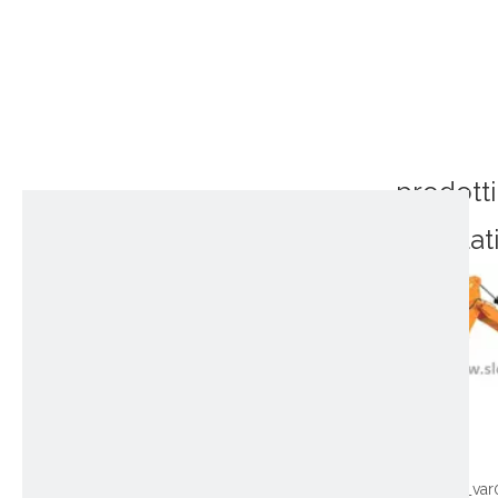
prodotti
correlat
~!phoenix_var