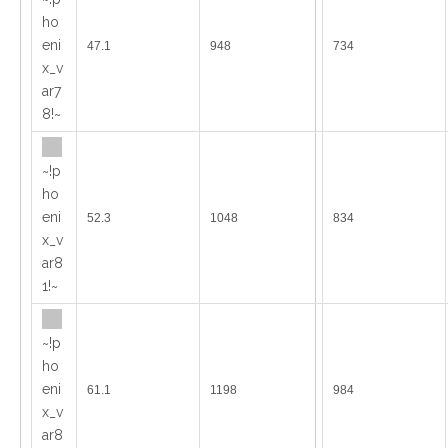
ho
eni
47.1
948
734
x_v
ar7
8!~
~!p
ho
eni
52.3
1048
834
x_v
ar8
1!~
~!p
ho
eni
61.1
1198
984
x_v
ar8