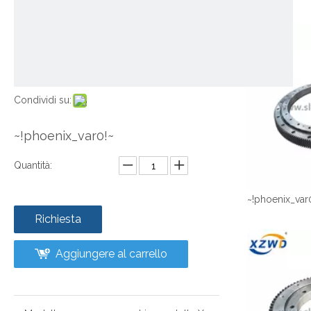
Condividi su:
~!phoenix_var0!~
Quantità:
~!phoenix_var
Richiesta
Aggiungere al carrello