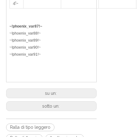
4!~
~!phoenix_var87!~
~!phoenix_var88!~
~!phoenix_var89!~
~!phoenix_var90!~
~!phoenix_var91!~
su un:
sotto un:
Ralla di tipo leggero