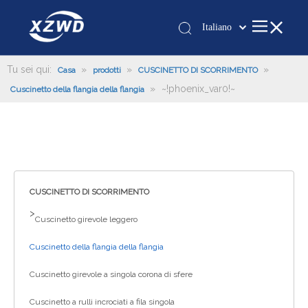
Italiano
Қазақша
românesc
Tu sei qui:
»
»
»
Casa
prodotti
CUSCINETTO DI SCORRIMENTO
»
~!phoenix_var0!~
Türk dili
Cuscinetto della flangia della flangia
Tiếng Việt
한국어
日本語
Deutsch
Português
CUSCINETTO DI SCORRIMENTO
Español
>
Cuscinetto girevole leggero
Pусский
Cuscinetto della flangia della flangia
Français
العربية
Cuscinetto girevole a singola corona di sfere
English
Cuscinetto a rulli incrociati a fila singola