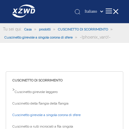
Italiano
Қазақша
românesc
Tu sei qui:
»
»
»
Casa
prodotti
CUSCINETTO DI SCORRIMENTO
»
~!phoenix_var0!~
Türk dili
Cuscinetto girevole a singola corona di sfere
Tiếng Việt
한국어
日本語
Deutsch
Português
CUSCINETTO DI SCORRIMENTO
Español
>
Cuscinetto girevole leggero
Pусский
Cuscinetto della flangia della flangia
Français
العربية
Cuscinetto girevole a singola corona di sfere
English
Cuscinetto a rulli incrociati a fila singola