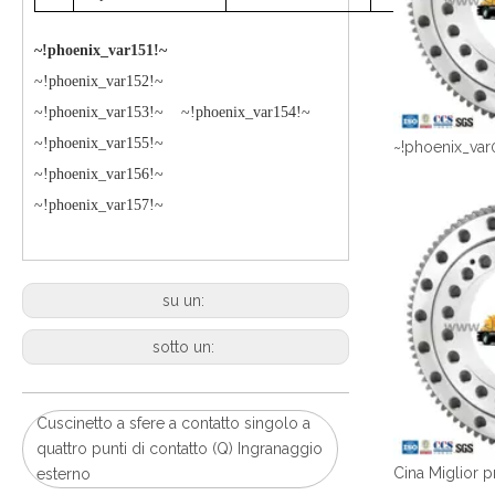
~!phoenix_var151!~
~!phoenix_var152!~
~!phoenix_var153!~ ~!phoenix_var154!~
~!phoenix_var155!~
~!phoenix_var
~!phoenix_var156!~
~!phoenix_var157!~
su un:
sotto un:
Cuscinetto a sfere a contatto singolo a
quattro punti di contatto (Q) Ingranaggio
esterno