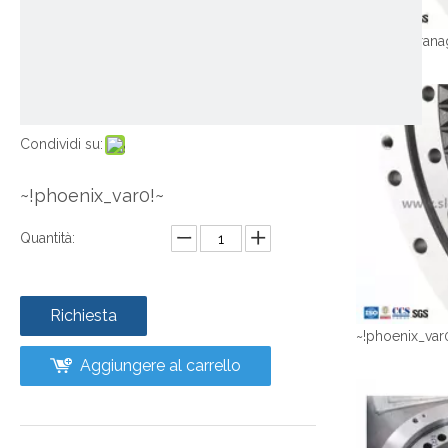
Condividi su:
~!phoenix_var0!~
Quantità:
Richiesta
~!phoenix_var
Aggiungere al carrello