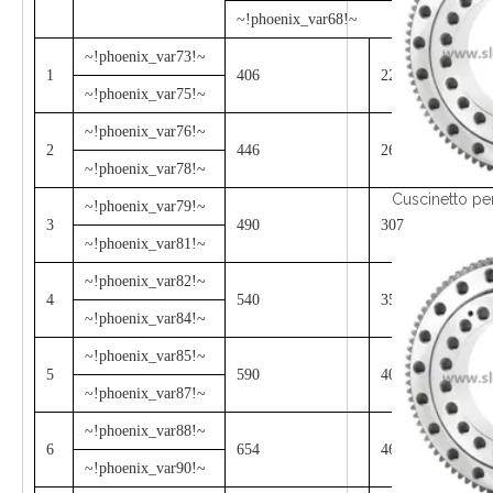
~!phoenix_var68!~
~!phoenix_var73!~
1
406
222
~!phoenix_var75!~
~!phoenix_var76!~
2
446
262
~!phoenix_var78!~
~!phoenix_var79!~
3
490
307
~!phoenix_var81!~
~!phoenix_var82!~
4
540
357
~!phoenix_var84!~
~!phoenix_var85!~
5
590
407
~!phoenix_var87!~
~!phoenix_var88!~
6
654
464
~!phoenix_var90!~