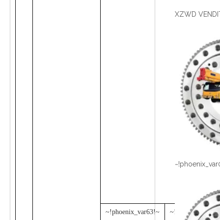
~!phoenix_var
~!phoenix_var63!~
~!phoenix_var64