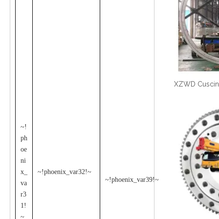
~!
ph
oe
ni
x_
~!phoenix_var32!~
~!phoenix_var39!~
va
r3
1!
~