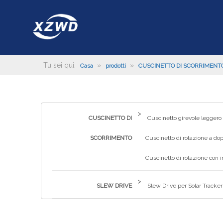
Tu sei qui:
»
»
Casa
prodotti
CUSCINETTO DI SCORRIMENT
>
CUSCINETTO DI
Cuscinetto girevole leggero
SCORRIMENTO
Cuscinetto di rotazione a dop
Cuscinetto di rotazione con 
>
SLEW DRIVE
Slew Drive per Solar Tracker