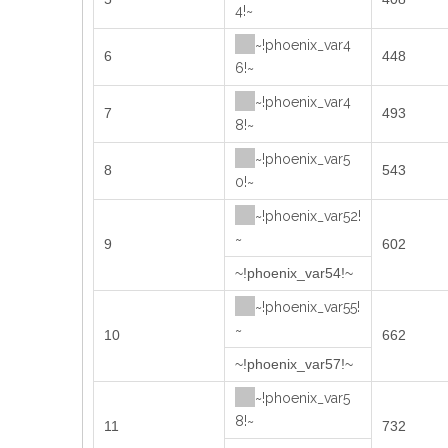
4!~
~!phoenix_var4
6
448
6!~
~!phoenix_var4
7
493
8!~
~!phoenix_var5
8
543
0!~
~!phoenix_var52!
~
9
602
~!phoenix_var54!~
~!phoenix_var55!
~
10
662
~!phoenix_var57!~
~!phoenix_var5
8!~
11
732