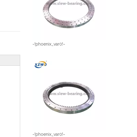
~!phoenix_var0!~
~!phoenix_var0!~