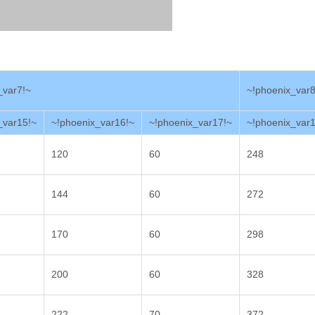
_var7!~
~!phoenix_var8
_var15!~
~!phoenix_var16!~
~!phoenix_var17!~
~!phoenix_var
120
60
248
144
60
272
170
60
298
200
60
328
222
70
372