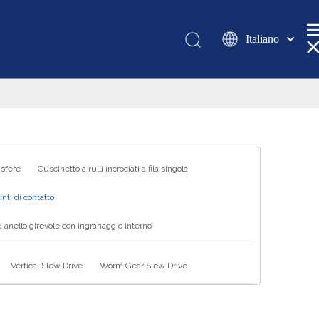
Italiano
Қазақша
românesc
Türk dili
Tiếng Việt
한국어
日本語
 sfere
Cuscinetto a rulli incrociati a fila singola
Deutsch
nti di contatto
Português
 anello girevole con ingranaggio interno
Español
Pусский
Vertical Slew Drive
Worm Gear Slew Drive
Français
العربية
English