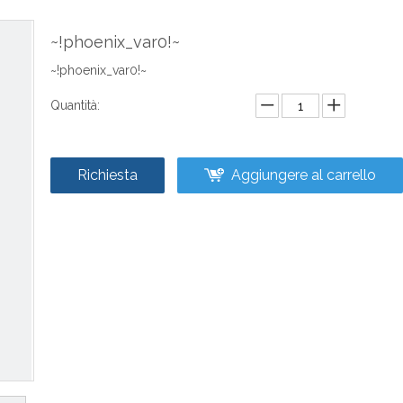
~!phoenix_var0!~
~!phoenix_var0!~
Quantità:
Richiesta
Aggiungere al carrello