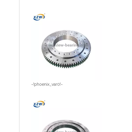
~!phoenix_var0!~