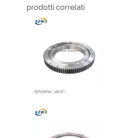
prodotti correlati
~!phoenix_var0!~