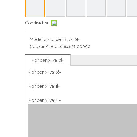
Condividi su:
Modello:
~!phoenix_var0!~
Codice Prodotto:
8482800000
~!phoenix_var0!~
~!phoenix_var0!~
~!phoenix_var1!~
~!phoenix_var2!~