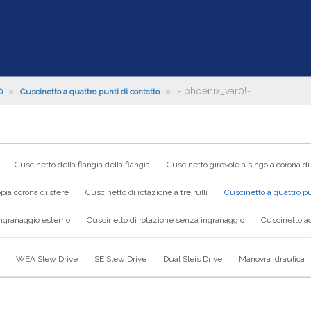
»
»
~!phoenix_var0!~
O
Cuscinetto a quattro punti di contatto
Cuscinetto della flangia della flangia
Cuscinetto girevole a singola corona di
pia corona di sfere
Cuscinetto di rotazione a tre rulli
Cuscinetto a quattro pu
ingranaggio esterno
Cuscinetto di rotazione senza ingranaggio
Cuscinetto ad
WEA Slew Drive
SE Slew Drive
Dual Sleis Drive
Manovra idraulica