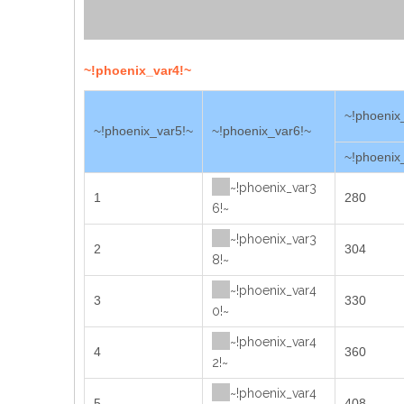
~!phoenix_var4!~
~!phoenix
~!phoenix_var5!~
~!phoenix_var6!~
~!phoenix
~!phoenix_var3
1
280
6!~
~!phoenix_var3
2
304
8!~
~!phoenix_var4
3
330
0!~
~!phoenix_var4
4
360
2!~
~!phoenix_var4
5
408