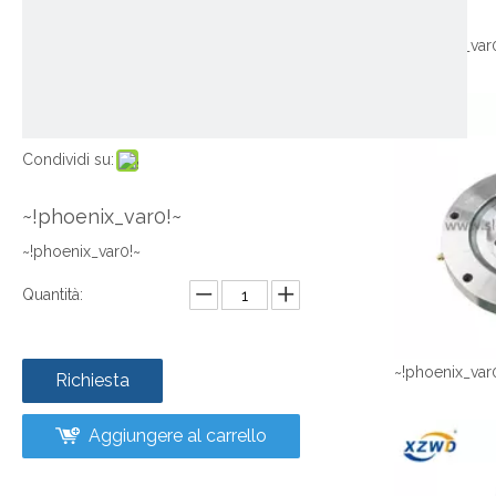
~!phoenix_var
Condividi su:
~!phoenix_var0!~
~!phoenix_var0!~
Quantità:
~!phoenix_var
Richiesta
Aggiungere al carrello