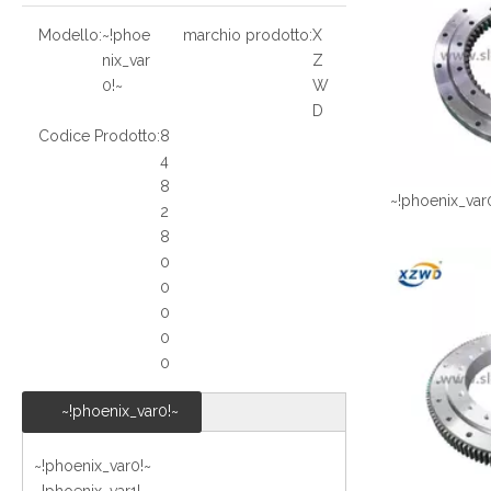
Modello:
~!phoe
marchio prodotto:
X
nix_var
Z
0!~
W
D
Codice Prodotto:
8
4
8
~!phoenix_var
2
8
0
0
0
0
0
~!phoenix_var0!~
~!phoenix_var0!~