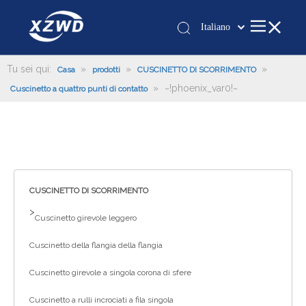
Italiano
Қазақша
românesc
Tu sei qui:
»
»
»
Casa
prodotti
CUSCINETTO DI SCORRIMENTO
»
~!phoenix_var0!~
Türk dili
Cuscinetto a quattro punti di contatto
Tiếng Việt
한국어
日本語
Deutsch
Português
CUSCINETTO DI SCORRIMENTO
Español
>
Cuscinetto girevole leggero
Pусский
Cuscinetto della flangia della flangia
Français
العربية
Cuscinetto girevole a singola corona di sfere
English
Cuscinetto a rulli incrociati a fila singola