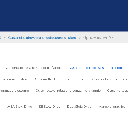
»
»
~!phoenix_var0!~
O
Cuscinetto girevole a singola corona di sfere
Cuscinetto della flangia della flangia
Cuscinetto girevole a singola corona di
pia corona di sfere
Cuscinetto di rotazione a tre rulli
Cuscinetto a quattro pu
ingranaggio esterno
Cuscinetto di rotazione senza ingranaggio
Cuscinetto ad
WEA Slew Drive
SE Slew Drive
Dual Sleis Drive
Manovra idraulica