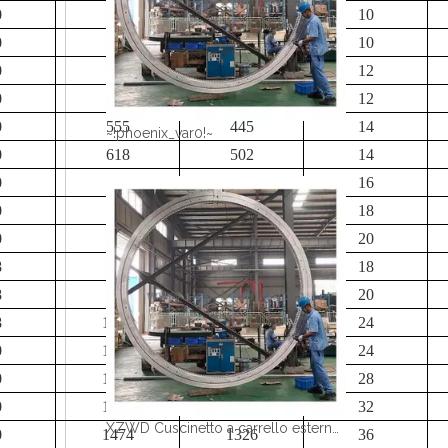
0
370
260
10
0
410
300
10
0
455
345
12
0
505
395
12
0
555
445
14
~!phoenix_var0!~
0
618
502
14
0
688
572
16
0
768
652
18
0
858
742
20
8
864
736
18
8
964
836
20
8
1064
936
24
0
1074
926
24
0
1194
1046
28
0
1324
1176
32
XZWD Cuscinetto a carrello esterno a sfera a fila singola 011.60.2800
0
1474
1326
36