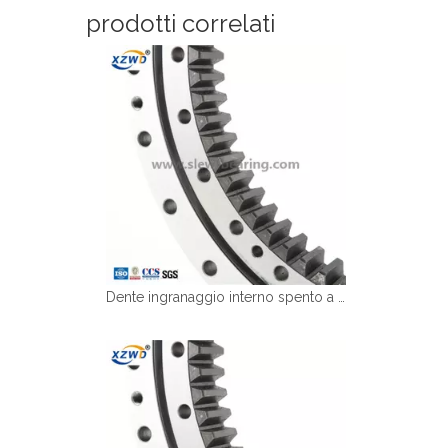
prodotti correlati
Dente ingranaggio interno spento a fila singola cuscinetto del giradischi da escavatore