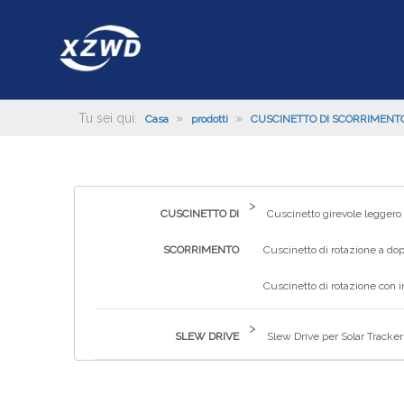
Tu sei qui:
»
»
Casa
prodotti
CUSCINETTO DI SCORRIMENT
>
CUSCINETTO DI
Cuscinetto girevole leggero
SCORRIMENTO
Cuscinetto di rotazione a dop
Cuscinetto di rotazione con 
>
SLEW DRIVE
Slew Drive per Solar Tracker