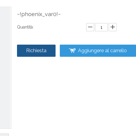
~!phoenix_var0!~
Quantità:
Richiesta
Aggiungere al carrello