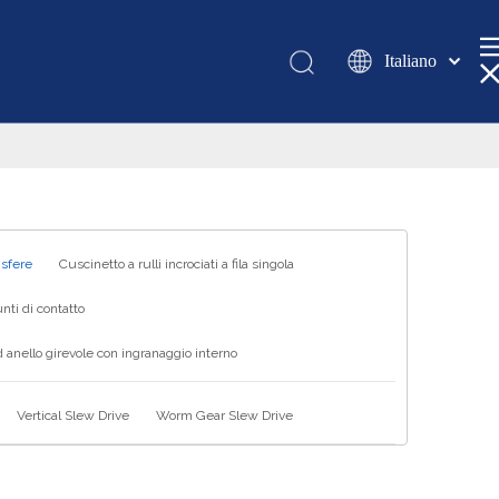
Italiano
Қазақша
românesc
Türk dili
Tiếng Việt
한국어
日本語
 sfere
Cuscinetto a rulli incrociati a fila singola
Deutsch
nti di contatto
Português
 anello girevole con ingranaggio interno
Español
Pусский
Vertical Slew Drive
Worm Gear Slew Drive
Français
العربية
English