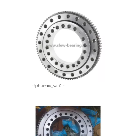
~!phoenix_var0!~