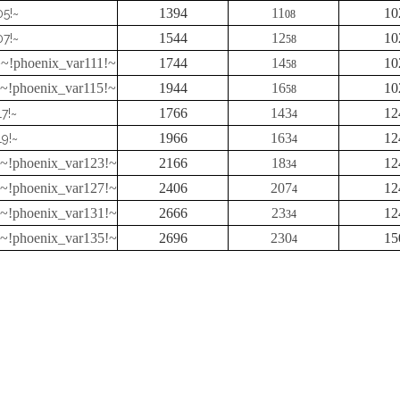
1394
11
10
05!~
08
1544
12
10
07!~
58
~!phoenix_var111!~
1744
14
10
~
58
~!phoenix_var115!~
1944
16
10
58
1766
143
12
7!~
4
1966
163
12
9!~
4
~!phoenix_var123!~
2166
18
12
34
~!phoenix_var127!~
2406
207
12
4
~!phoenix_var131!~
2666
23
12
34
~!phoenix_var135!~
2696
230
15
4