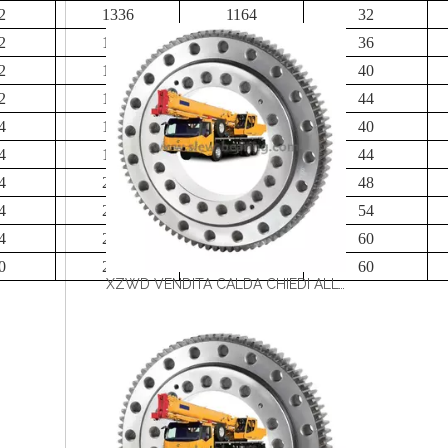
2
1336
1164
32
2
1486
1314
36
2
1686
1514
40
2
1886
1714
44
4
1704
1496
40
4
1904
1696
44
4
2104
1896
48
4
2344
2136
54
4
2604
2396
60
0
2626
2374
60
XZWD VENDITA CALDA CHIEDI ALL'ACCOLO DI ALTA QUALITÀ Cuscinetto per la gru