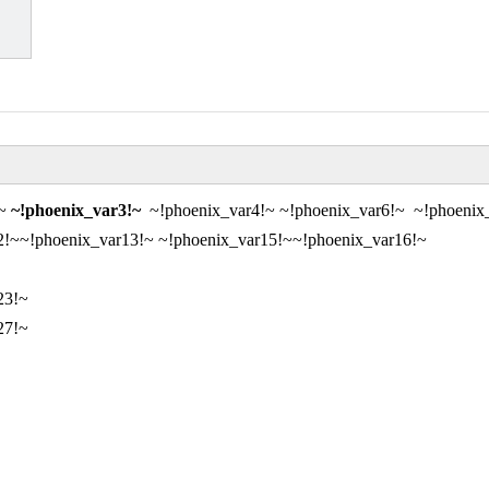
!~
~!phoenix_var3!~
~!phoenix_var4!~
~!phoenix_var6!~
~!phoenix_
2!~
~!phoenix_var13!~
~!phoenix_var15!~
~!phoenix_var16!~
23!~
27!~