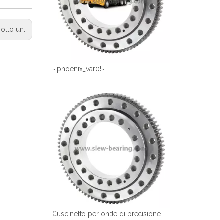
sotto un:
~!phoenix_var0!~
Cuscinetto per onde di precisione per ingranaggi elicoidali per attrezzature mediche