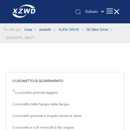
Italiano
Қазақша
românesc
Tu sei qui:
»
»
»
»
Casa
prodotti
SLEW DRIVE
SE Slew Drive
~!phoenix_var0!~
Türk dili
Tiếng Việt
한국어
日本語
Deutsch
Português
CUSCINETTO DI SCORRIMENTO
Español
>
Cuscinetto girevole leggero
Pусский
Cuscinetto della flangia della flangia
Français
العربية
Cuscinetto girevole a singola corona di sfere
English
Cuscinetto a rulli incrociati a fila singola