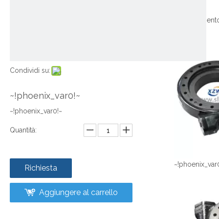
Condividi su:
~!phoenix_var0!~
~!phoenix_var0!~
Quantità:
~!phoenix_var
Richiesta
Aggiungere al carrello