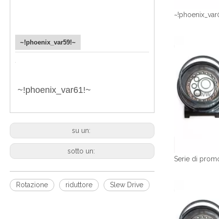
~!phoenix_var
~!phoenix_var59!~
~!phoenix_var61!~
su un:
sotto un:
Rotazione
riduttore
Slew Drive